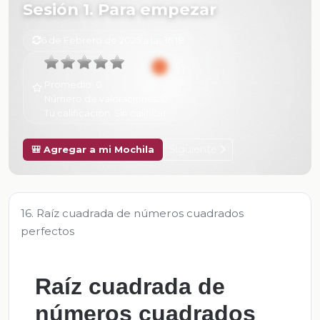
Sesión 1. Para empezar
6 de Febrero de 2025 a las 16:18
Promedio:
0
Número de valoraciones:
0
Tu calificación:
Sin calificar
Siguiente
🎒 Agregar a mi Mochila
16. Raíz cuadrada de números cuadrados
perfectos
Raíz cuadrada de
números cuadrados