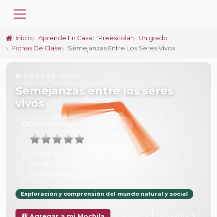
Inicio
Aprende En Casa
Preescolar
Unigrado
Fichas De Clase
Semejanzas Entre Los Seres Vivos
📚 FICHA DE CLASE
Semejanzas entre los seres
vivos
6 de Febrero de 2025 a las 16:49
Promedio:
0
Número de valoraciones:
0
Tu calificación:
Sin calificar
Exploración y comprensión del mundo natural y social
Anterior
Siguiente
🎒 Agregar a mi Mochila