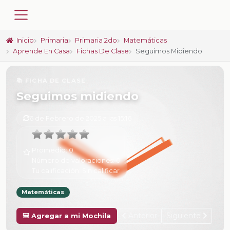
Inicio
Primaria
Primaria 2do
Matemáticas
Aprende En Casa
Fichas De Clase
Seguimos Midiendo
📚 FICHA DE CLASE
Seguimos midiendo
6 de Febrero de 2025 a las 15:16
Promedio:
0
Número de valoraciones:
0
Tu calificación:
Sin calificar
Matemáticas
Anterior
Siguiente
🎒 Agregar a mi Mochila