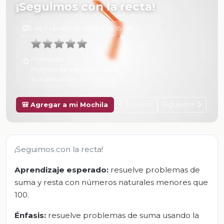
¡Seguimos con la recta!
6 de Febrero de 2025 a las 16:08
Promedio:
0
Número de valoraciones:
0
Tu calificación:
Sin calificar
Anterior
Siguiente
🎒 Agregar a mi Mochila
¡Seguimos con la recta!
Aprendizaje esperado:
resuelve problemas de
suma y resta con números naturales menores que
100.
Énfasis:
resuelve problemas de suma usando la