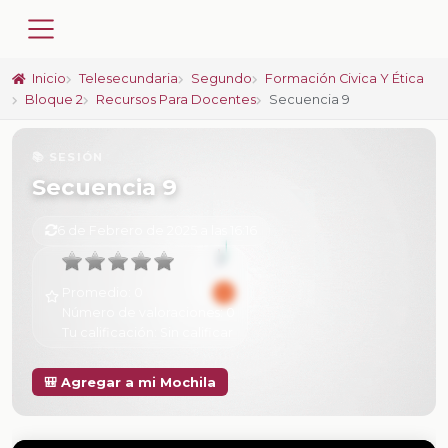
Inicio
Telesecundaria
Segundo
Formación Civica Y Ética
Bloque 2
Recursos Para Docentes
Secuencia 9
📚 SESIÓN
Secuencia 9
6 de Febrero de 2025 a las 16:16
Promedio:
0
Número de valoraciones:
0
Tu calificación:
Sin calificar
🎒 Agregar a mi Mochila