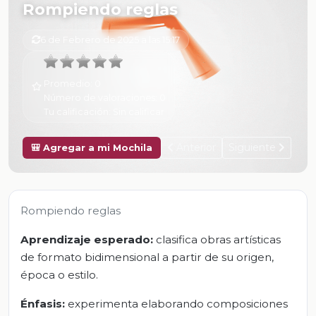
Rompiendo reglas
6 de Febrero de 2025 a las 15:17
Promedio:
0
Número de valoraciones:
0
Tu calificación:
Sin calificar
Anterior
Siguiente
🎒 Agregar a mi Mochila
Rompiendo reglas
Aprendizaje esperado:
clasifica obras artísticas
de formato bidimensional a partir de su origen,
época o estilo.
Énfasis:
experimenta elaborando composiciones