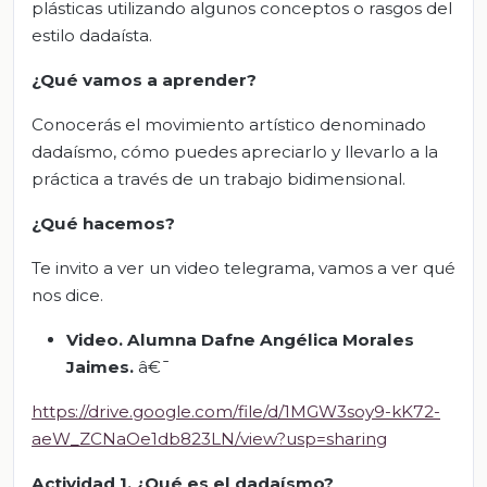
plásticas utilizando algunos conceptos o rasgos del
estilo dadaísta.
¿Qué vamos a aprender?
Conocerás el movimiento artístico denominado
dadaísmo, cómo puedes apreciarlo y llevarlo a la
práctica a través de un trabajo bidimensional.
¿Qué hacemos?
Te invito a ver un video telegrama, vamos a ver qué
nos dice.
Video. Alumna Dafne Angélica Morales
Jaimes.
â€¯
https://drive.google.com/file/d/1MGW3soy9-kK72-
aeW_ZCNaOe1db823LN/view?usp=sharing
Actividad 1. ¿Qué es el dadaísmo?