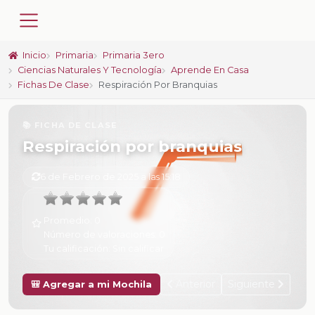
Inicio
Primaria
Primaria 3ero
Ciencias Naturales Y Tecnología
Aprende En Casa
Fichas De Clase
Respiración Por Branquias
📚 FICHA DE CLASE
Respiración por branquias
6 de Febrero de 2025 a las 15:18
Promedio:
0
Número de valoraciones:
0
Tu calificación:
Sin calificar
Anterior
Siguiente
🎒 Agregar a mi Mochila