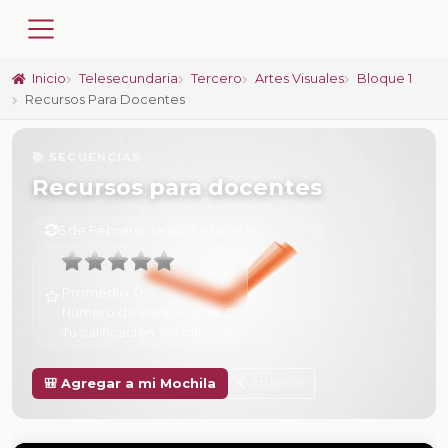
Inicio
Telesecundaria
Tercero
Artes Visuales
Bloque 1
Recursos Para Docentes
📚 SECUENCIAS
Recursos para docentes
6 de Febrero de 2025 a las 16:19
Promedio:
0
Número de valoraciones:
0
Tu calificación:
Sin calificar
Anterior
🎒 Agregar a mi Mochila