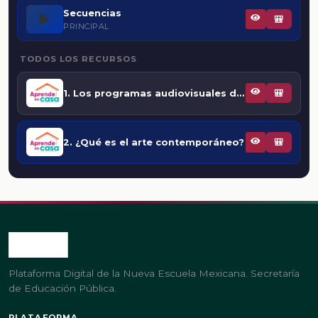
Secuencias
▶️
🎒
PRINCIPAL
TODOS LOS RECURSOS
1. Los programas audiovisuales del bloque 1 como herramienta para la enseñanza
🎒
2. ¿Qué es el arte contemporáneo?
🎒
Plataforma Digital de la Nueva Escuela Mexicana. Secretaría
de Educación Pública.
PLATAFORMA