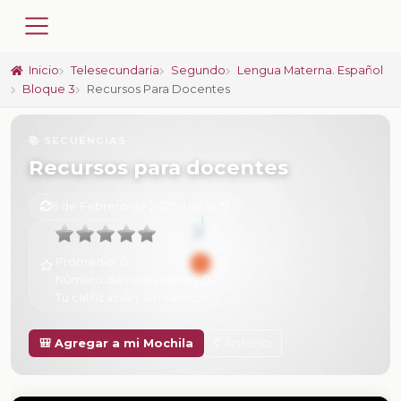
Inicio
Telesecundaria
Segundo
Lengua Materna. Español
Bloque 3
Recursos Para Docentes
📚 SECUENCIAS
Recursos para docentes
6 de Febrero de 2025 a las 16:17
Promedio:
0
Número de valoraciones:
0
Tu calificación:
Sin calificar
Anterior
🎒 Agregar a mi Mochila