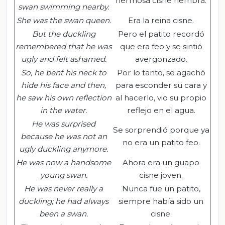
hermosa cisne hembra.
swan swimming nearby.
She was the
s
wan
q
ueen
.
Era la reina cisne.
But the duckling
Pero el patito recordó
remembered that he was
que era feo y se sintió
ugly and felt ashamed.
avergonzado.
So, he bent his neck to
Por lo tanto, se agachó
hide his face and then,
para esconder su cara y
he saw his own reflection
al hacerlo, vio su propio
in the water.
reflejo en el agua.
He was surprised
Se sorprendió porque ya
because he was not an
no era un patito feo.
ugly duckling anymore.
He was now a handsome
Ahora era un guapo
young swan.
cisne joven.
He was never really a
Nunca fue un patito,
duckling; he had always
siempre había sido un
been a swan.
cisne.