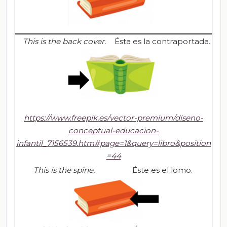
This is the back cover.
Ésta es la contraportada.
https://www.freepik.es/vector-premium/diseno-
conceptual-educacion-
infantil_7156539.htm#page=1&query=libro&position
=44
This
is
the
spine
.
Éste es el lomo.