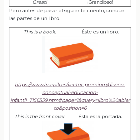
Great!
¡Grandioso!
Pero antes de pasar al siguiente cuento, conoce
las partes de un libro.
This
is
a
book
.
Éste es un libro.
https://www.freepik.es/vector-premium/diseno-
conceptual-educacion-
infantil_7156539.htm#page=1&query=libro%20abier
to&position=6
This is the front cover
Ésta es la portada.