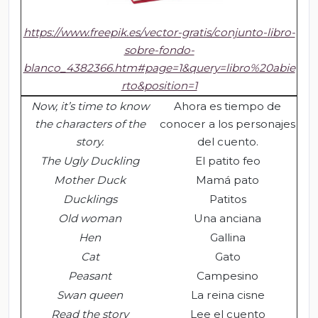
https://www.freepik.es/vector-gratis/conjunto-libro-
sobre-fondo-
blanco_4382366.htm#page=1&query=libro%20abie
rto&position=1
Now, it’s time to know
Ahora es tiempo de
the characters of the
conocer a los personajes
story.
del cuento.
The Ugly Duckling
El patito feo
Mother Duck
Mamá pato
Ducklings
Patitos
Old
woman
Una anciana
H
en
Gallina
Cat
Gato
P
easant
Campesino
S
wan
queen
La reina cisne
R
ead
the
story
Lee el cuento