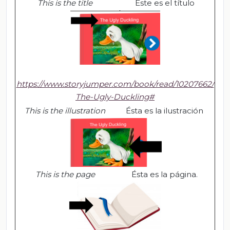
This
is
the
title
Éste es el título
https://www.storyjumper.com/book/read/10207662/
The-Ugly-Duckling#
T
his
is
the
illustration
Ésta es la ilustración
T
his
is
the
page
Ésta es la página.