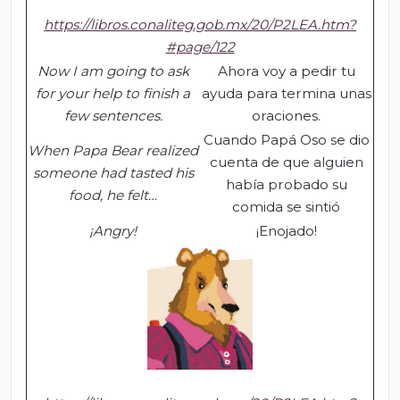
https://libros.conaliteg.gob.mx/20/P2LEA.htm?
#page/122
Now I am going to ask
Ahora voy a pedir tu
for your help to finish a
ayuda para termina unas
few sentences.
oraciones.
Cuando Papá Oso se dio
When Papa Bear realized
cuenta de que alguien
someone had tasted his
había probado su
food, he felt…
comida se sintió
¡Angry!
¡Enojado!