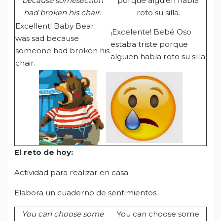
because somesection
porque alguien había
had broken his chair.
roto su silla.
Excellent! Baby Bear
¡Excelente! Bebé Oso
was sad because
estaba triste porque
someone had broken his
alguien había roto su silla
chair.
El
r
eto de
h
oy:
Actividad para realizar en casa.
Elabora un cuaderno de sentimientos.
You can choose some
You can choose some