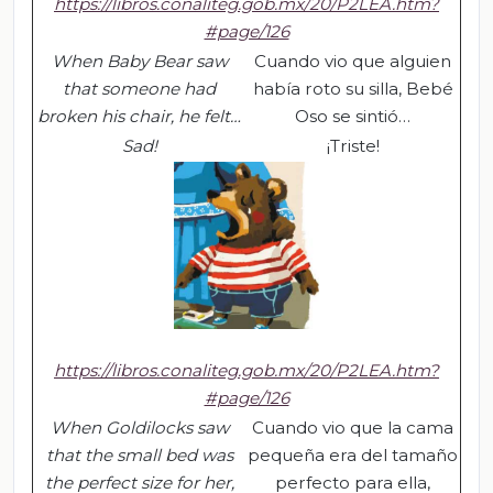
https://libros.conaliteg.gob.mx/20/P2LEA.htm?
#page/126
When Baby Bear saw
Cuando vio que alguien
that someone had
había roto su silla, Bebé
broken his chair, he felt…
Oso se sintió…
Sad
!
¡Triste!
https://libros.conaliteg.gob.mx/20/P2LEA.htm?
#page/126
When Goldilocks saw
Cuando vio que la cama
that the small bed was
pequeña era del tamaño
the perfect size for her,
perfecto para ella,