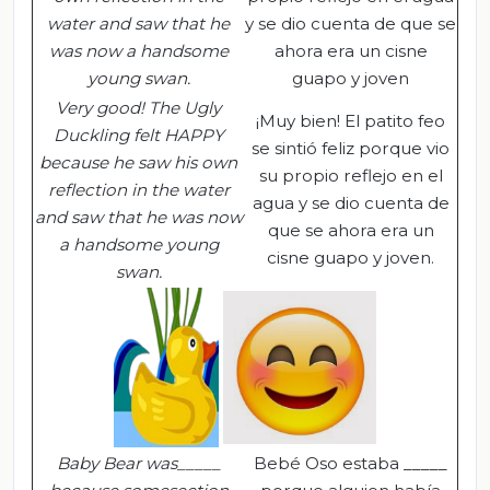
water and saw that he
y se dio cuenta de que se
was now a handsome
ahora era un cisne
young swan.
guapo y joven
Very good! The Ugly
¡Muy bien! El patito feo
Duckling felt HAPPY
se sintió feliz porque vio
because he saw his own
su propio reflejo en el
reflection in the water
agua y se dio cuenta de
and saw that he was now
que se ahora era un
a handsome young
cisne guapo y joven.
swan.
Baby Bear was_____
Bebé Oso estaba _____