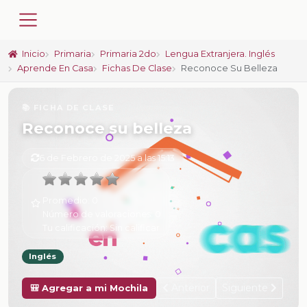
Inicio
Primaria
Primaria 2do
Lengua Extranjera. Inglés
Aprende En Casa
Fichas De Clase
Reconoce Su Belleza
📚 FICHA DE CLASE
Reconoce su belleza
6 de Febrero de 2025 a las 15:13
Promedio:
0
Número de valoraciones:
0
Tu calificación:
Sin calificar
Inglés
Anterior
Siguiente
🎒 Agregar a mi Mochila