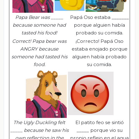
Papa Bear was _____
Papá Oso estaba _______
because someone had
porque alguien había
tasted his food!
probado su comida.
C
orrect
!
Papa bear was
¡Correcto! Papá Oso
ANGRY because
estaba enojado porque
someone had tasted his
alguien había probado
food.
su comida.
The Ugly Duckling felt
El patito feo se sintió
_____ because he saw his
_____ porque vio su
own reflection in the
propio reflejo en el agua