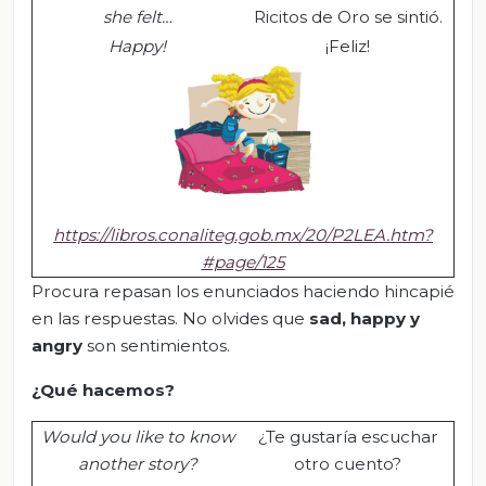
she felt…
Ricitos de Oro se sintió.
Happy
!
¡Feliz!
https://libros.conaliteg.gob.mx/20/P2LEA.htm?
#page/125
Procura repasan los enunciados haciendo hincapié
en las respuestas. No olvides que
sad
,
happy
y
angry
son sentimientos.
¿Qué hacemos?
Would you like to know
¿Te gustaría escuchar
another story?
otro cuento?