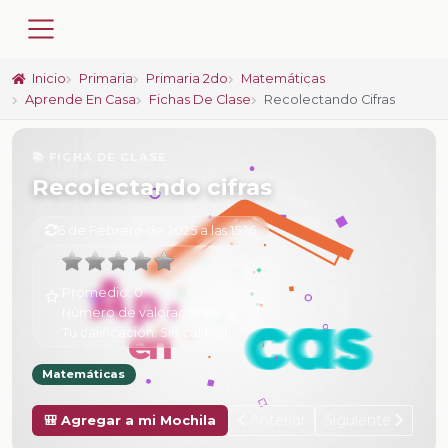
Inicio
Primaria
Primaria 2do
Matemáticas
Aprende En Casa
Fichas De Clase
Recolectando Cifras
📚 FICHA DE CLASE
Recolectando cifras
6 de Febrero de 2025 a las 15:16
Promedio:
0
Número de valoraciones:
0
Tu calificación:
Sin calificar
Matemáticas
Anterior
Siguiente
🎒 Agregar a mi Mochila