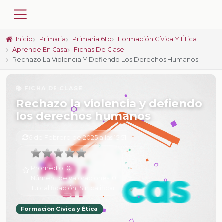
Inicio
Primaria
Primaria 6to
Formación Cívica Y Ética
Aprende En Casa
Fichas De Clase
Rechazo La Violencia Y Defiendo Los Derechos Humanos
📚 FICHA DE CLASE
Rechazo la violencia y defiendo
los derechos humanos
6 de Febrero de 2025 a las 15:51
Promedio:
0
Número de valoraciones:
0
Tu calificación:
Sin calificar
Formación Cívica y Ética