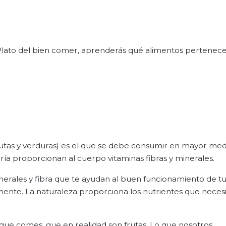
 Plato del bien comer, aprenderás qué alimentos pertenec
rutas y verduras) es el que se debe consumir en mayor me
ía proporcionan al cuerpo vitaminas fibras y minerales.
minerales y fibra que te ayudan al buen funcionamiento de t
emente. La naturaleza proporciona los nutrientes que nece
que comes, que en realidad son frutas. Lo que nosotros