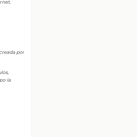
rnet.
 creada por
los,
po la