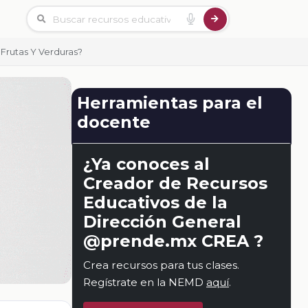
Frutas Y Verduras?
Herramientas para el
docente
¿Ya conoces al
Creador de Recursos
Educativos de la
Dirección General
@prende.mx CREA ?
Crea recursos para tus clases.
Regístrate en la NEMD
aquí
.