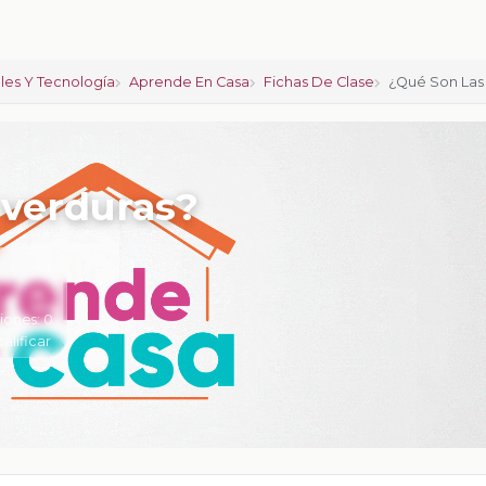
ales Y Tecnología
Aprende En Casa
Fichas De Clase
¿Qué Son Las 
 verduras?
iones:
0
calificar