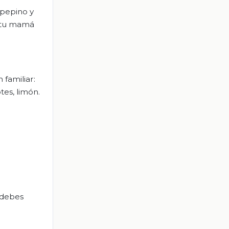
 pepino y
o tu mamá
 familiar:
otes, limón.
s debes