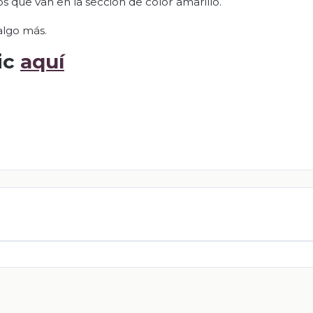
os que van en la sección de color amarillo.
 algo más.
ic
aquí