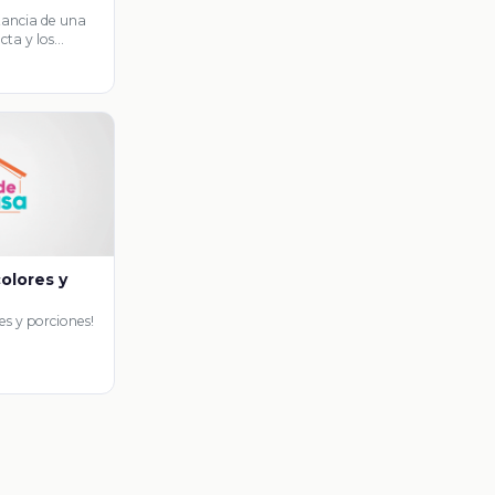
tancia de una
cta y los
rta …
olores y
es y porciones!