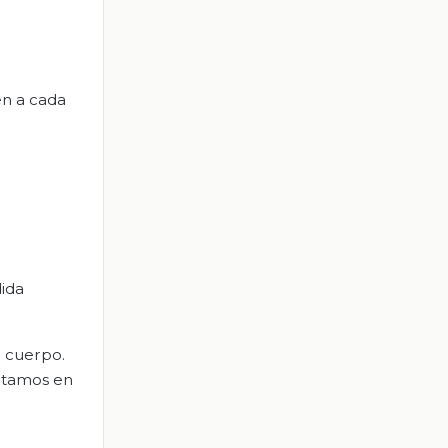
en a cada
dida
u cuerpo.
sitamos en