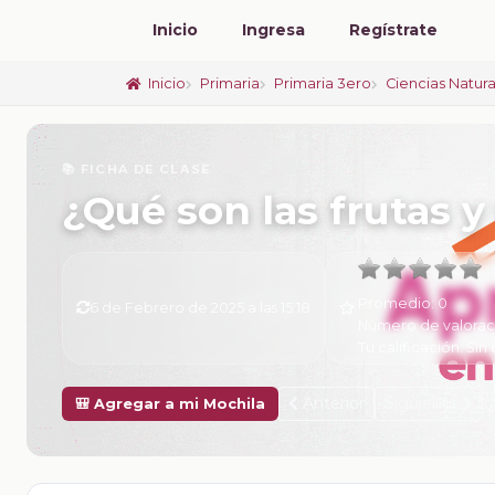
Inicio
Ingresa
Regístrate
Inicio
Primaria
Primaria 3ero
Ciencias Natur
📚 FICHA DE CLASE
¿Qué son las frutas y
Promedio:
0
6 de Febrero de 2025 a las 15:18
Número de valorac
Tu calificación:
Sin 
Anterior
Siguiente
🎒 Agregar a mi Mochila