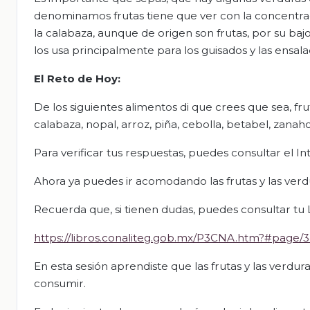
denominamos frutas tiene que ver con la concentraci
la calabaza, aunque de origen son frutas, por su b
los usa principalmente para los guisados y las ensal
El Reto de Hoy:
De los siguientes alimentos di que crees que sea, fr
calabaza, nopal, arroz, piña, cebolla, betabel, zanahori
Para verificar tus respuestas, puedes consultar el I
Ahora ya puedes ir acomodando las frutas y las verd
Recuerda que, si tienen dudas, puedes consultar tu L
https://libros.conaliteg.gob.mx/P3CNA.htm?#page/
En esta sesión aprendiste que las frutas y las verdu
consumir.