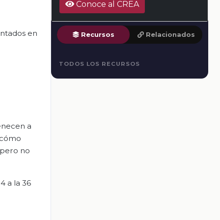
Conoce al CREA
entados en
Recursos
Relacionados
TODOS LOS RECURSOS
tenecen a
s cómo
 pero no
4 a la 36