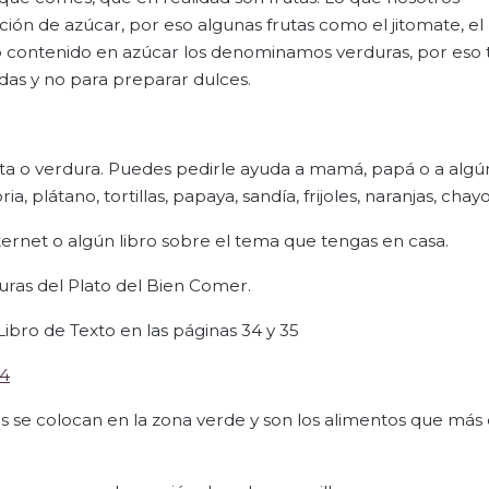
ón de azúcar, por eso algunas frutas como el jitomate, el
ajo contenido en azúcar los denominamos verduras, por es
adas y no para preparar dulces.
uta o verdura. Puedes pedirle ayuda a mamá, papá o a algún
a, plátano, tortillas, papaya, sandía, frijoles, naranjas, chay
nternet o algún libro sobre el tema que tengas en casa.
uras del Plato del Bien Comer.
ibro de Texto en las páginas 34 y 35
34
ras se colocan en la zona verde y son los alimentos que má