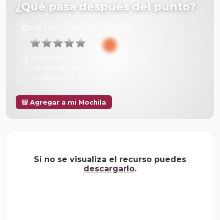
¿Qué pasa después del punto?
6 de Febrero de 2025 a las 15:57
Promedio:
0
Número de valoraciones:
0
Tu calificación:
Sin calificar
🎒 Agregar a mi Mochila
Si no se visualiza el recurso puedes
descargarlo
.