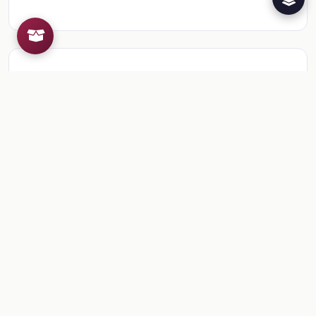
Recursos de la colección
1
📎
Ficha: Bienvenidos a 6° grado
🎒
Comentarios
Inicia sesion
para dejar un comentario.