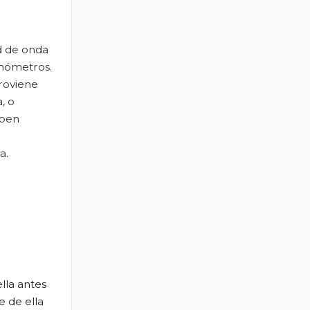
ud de onda
anómetros.
proviene
, o
eben
a.
lla antes
e de ella