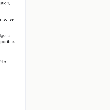
stión,
l sol se
go, la
posible.
él o