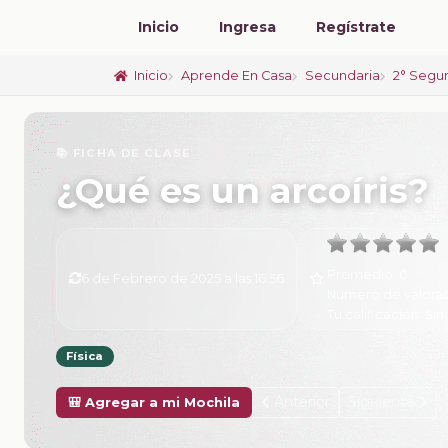
Inicio
Ingresa
Regístrate
Inicio
Aprende En Casa
Secundaria
2° Segu
📚 FICHA DE CLASE
¿Qué es un arcoíris?
Promedio:
0
6 de Febrero de 2025 a las 16:56
Número de valora
Tu calificación:
Sin 
Física
Anterior
Siguiente
🎒 Agregar a mi Mochila