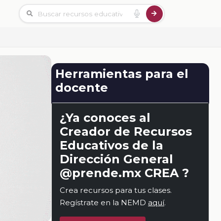
Herramientas para el
docente
¿Ya conoces al
Creador de Recursos
Educativos de la
Dirección General
@prende.mx CREA ?
Crea recursos para tus clases.
Regístrate en la NEMD
aquí
.