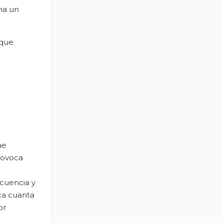
ma un
 que
ue
rovoca
ecuencia y
ca cuanta
or