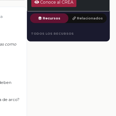
Conoce al CREA
la
Recursos
Relacionados
TODOS LOS RECURSOS
icas como
 deben
a de arco?