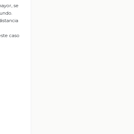
mayor, se
gundo.
istancia
este caso