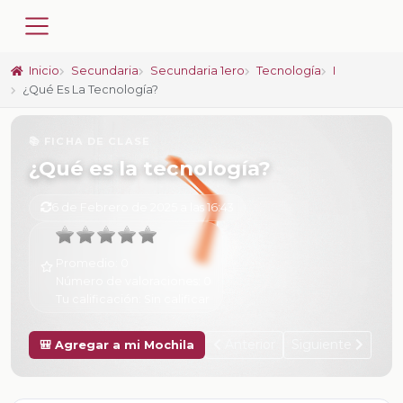
Inicio
Secundaria
Secundaria 1ero
Tecnología
I
¿Qué Es La Tecnología?
📚 FICHA DE CLASE
¿Qué es la tecnología?
6 de Febrero de 2025 a las 16:43
Promedio:
0
Número de valoraciones:
0
Tu calificación:
Sin calificar
Anterior
Siguiente
🎒 Agregar a mi Mochila