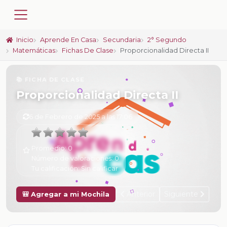
Inicio
Aprende En Casa
Secundaria
2° Segundo
Matemáticas
Fichas De Clase
Proporcionalidad Directa II
📚 FICHA DE CLASE
Proporcionalidad Directa II
6 de Febrero de 2025 a las 17:06
Promedio:
0
Número de valoraciones:
0
Tu calificación:
Sin calificar
Anterior
Siguiente
🎒 Agregar a mi Mochila