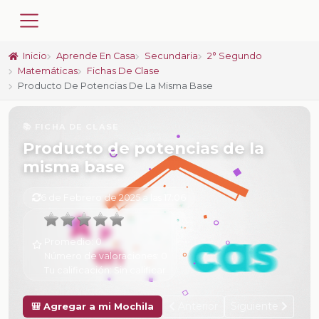
Inicio
Aprende En Casa
Secundaria
2° Segundo
Matemáticas
Fichas De Clase
Producto De Potencias De La Misma Base
📚 FICHA DE CLASE
Producto de potencias de la
misma base
6 de Febrero de 2025 a las 17:06
Promedio:
0
Número de valoraciones:
0
Tu calificación:
Sin calificar
Anterior
Siguiente
🎒 Agregar a mi Mochila