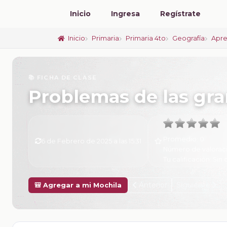
Inicio
Ingresa
Regístrate
Inicio
Primaria
Primaria 4to
Geografía
Apre
📚 FICHA DE CLASE
Problemas de las gr
Promedio:
0
6 de Febrero de 2025 a las 15:31
Número de valorac
Tu calificación:
Sin 
Anterior
Siguiente
🎒 Agregar a mi Mochila