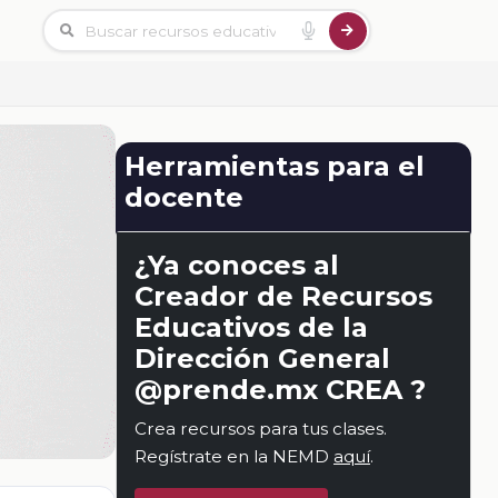
Herramientas para el
docente
¿Ya conoces al
Creador de Recursos
Educativos de la
Dirección General
@prende.mx CREA ?
Crea recursos para tus clases.
Regístrate en la NEMD
aquí
.