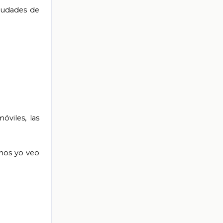
ciudades de
óviles, las
enos yo veo