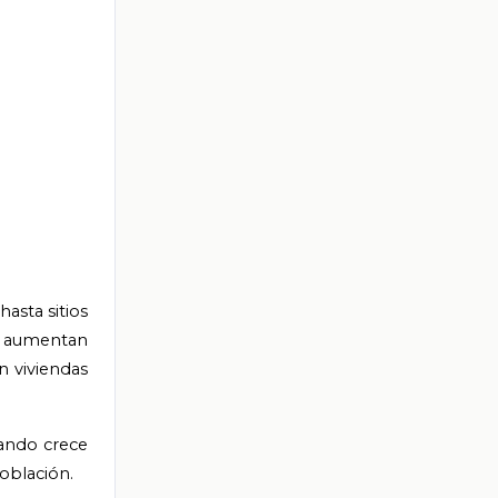
asta sitios
n, aumentan
n viviendas
uando crece
oblación.