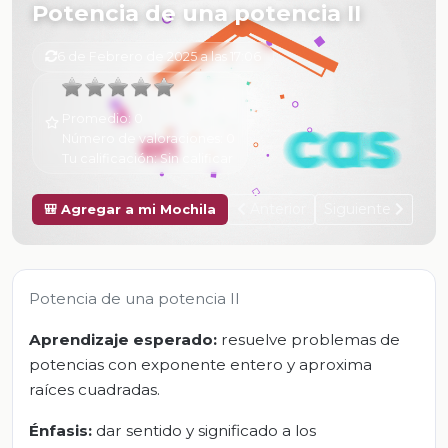
Potencia de una potencia II
6 de Febrero de 2025 a las 17:06
Promedio:
0
Número de valoraciones:
0
Tu calificación:
Sin calificar
Anterior
Siguiente
🎒 Agregar a mi Mochila
Potencia de una potencia II
Aprendizaje esperado:
resuelve problemas de
potencias con exponente entero y aproxima
raíces cuadradas.
Énfasis:
dar sentido y significado a los