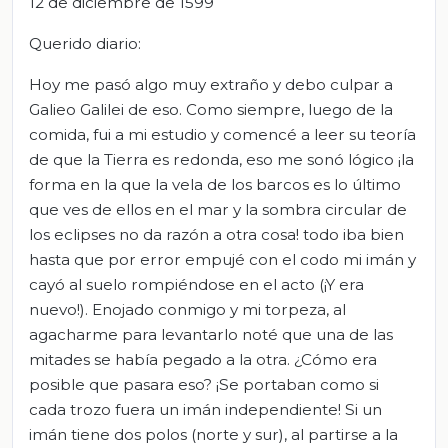
12 de diciembre de 1599
Querido diario:
Hoy me pasó algo muy extraño y debo culpar a
Galieo Galilei de eso. Como siempre, luego de la
comida, fui a mi estudio y comencé a leer su teoría
de que la Tierra es redonda, eso me sonó lógico ¡la
forma en la que la vela de los barcos es lo último
que ves de ellos en el mar y la sombra circular de
los eclipses no da razón a otra cosa! todo iba bien
hasta que por error empujé con el codo mi imán y
cayó al suelo rompiéndose en el acto (¡Y era
nuevo!). Enojado conmigo y mi torpeza, al
agacharme para levantarlo noté que una de las
mitades se había pegado a la otra. ¿Cómo era
posible que pasara eso? ¡Se portaban como si
cada trozo fuera un imán independiente! Si un
imán tiene dos polos (norte y sur), al partirse a la