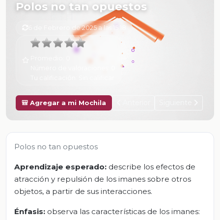
Polos no tan opuestos
6 de Febrero de 2025 a las 15:18
Promedio:
0
Número de valoraciones:
0
Tu calificación:
Sin calificar
Anterior
Siguiente
🎒 Agregar a mi Mochila
Polos no tan opuestos
Aprendizaje esperado:
describe los efectos de
atracción y repulsión de los imanes sobre otros
objetos, a partir de sus interacciones.
Énfasis:
observa las características de los imanes: