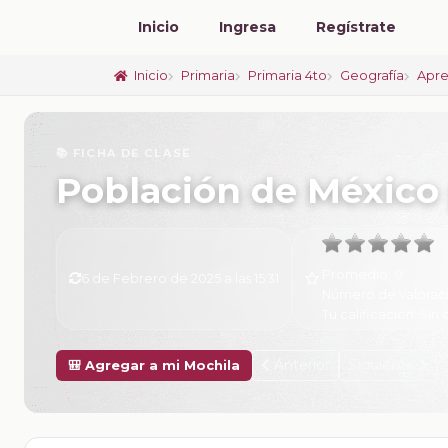
Inicio
Ingresa
Regístrate
Inicio
Primaria
Primaria 4to
Geografía
Apre
📚 FICHA DE CLASE
Población de México 
Promedio:
0
6 de Febrero de 2025 a las 15:31
Número de valorac
Tu calificación:
Sin 
Anterior
Siguiente
🎒 Agregar a mi Mochila