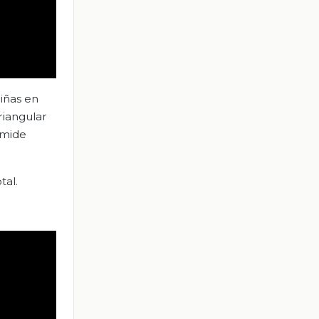
niñas en
riangular
ámide
tal.