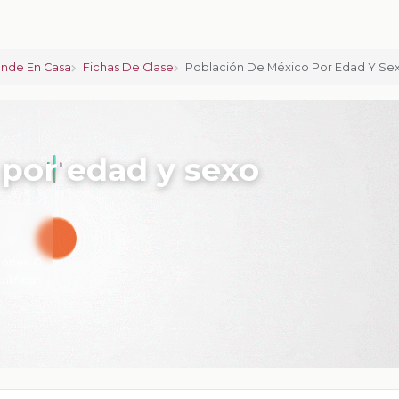
nde En Casa
Fichas De Clase
Población De México Por Edad Y Se
por edad y sexo
iones:
0
calificar