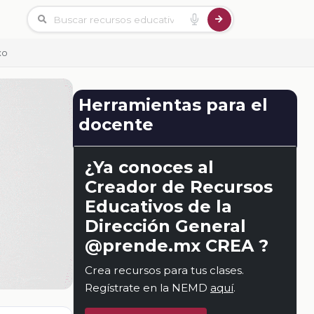
xo
Herramientas para el
docente
¿Ya conoces al
Creador de Recursos
Educativos de la
Dirección General
@prende.mx CREA ?
Crea recursos para tus clases.
Regístrate en la NEMD
aquí
.