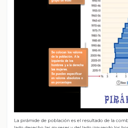
La pirámide de población es el resultado de la combi
lado derecho las mujeres y del lado izquierdo los 