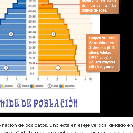
nación de dos datos. Uno está en el eje vertical dividido en
hombres. Cada barra representa a grupos quinquenales de e