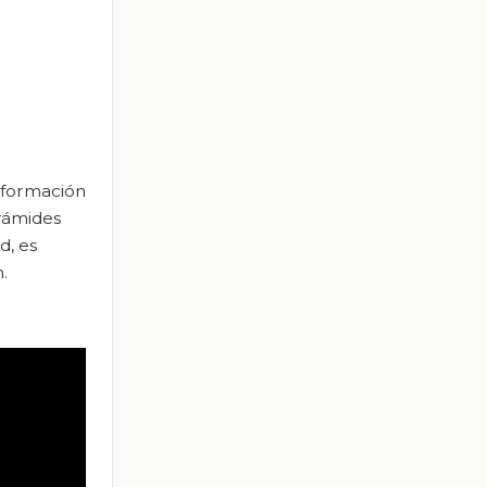
información
irámides
d, es
.