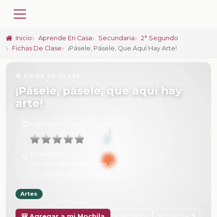
Inicio
Aprende En Casa
Secundaria
2° Segundo
Fichas De Clase
¡Pásele, Pásele, Que Aquí Hay Arte!
📚 FICHA DE CLASE
¡Pásele, pásele, que aquí hay
arte!
6 de Febrero de 2025 a las 16:55
Promedio:
0
Número de valoraciones:
0
Tu calificación:
Sin calificar
Artes
Anterior
Siguiente
🎒 Agregar a mi Mochila