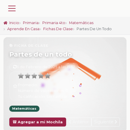
Inicio
Primaria
Primaria 4to
Matemáticas
Aprende En Casa
Fichas De Clase
Partes De Un Todo
📚 FICHA DE CLASE
Partes de un todo
6 de Febrero de 2025 a las 15:37
Promedio:
0
Número de valoraciones:
0
Tu calificación:
Sin calificar
Matemáticas
Anterior
Siguiente
🎒 Agregar a mi Mochila