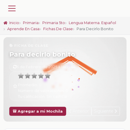
Inicio
Primaria
Primaria 5to
Lengua Materna. Español
Aprende En Casa
Fichas De Clase
Para Decirlo Bonito
📚 FICHA DE CLASE
Para decirlo bonito
6 de Febrero de 2025 a las 15:44
Promedio:
0
Número de valoraciones:
0
Tu calificación:
Sin calificar
Anterior
Siguiente
🎒 Agregar a mi Mochila