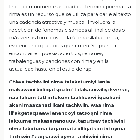
lírico, comúnmente asociado al término poema. La
rima es un recurso que se utiliza para darle al texto
una cadencia atractiva y musical. Involucra la
repetición de fonemas o sonidos al final de dos o
más versos tomados de la última sílaba tónica,
evidenciando palabras que rimen. Se pueden
encontrar en poesía, acertijos, refranes,
trabalenguas y canciones con rima y en la
actualidad hasta en el estilo de rap.
Chiwa tachiwiini nima talakxtumiyi lanla
makawani kxliiqatsputni’ talakaaxwiliyi kverso,
naa lakum tatliin lakum laakkaxwiliquukani
akani maaxanatliikani tachiwiin. waa rima
lii’akgataqsaawi ananqoyi tatsoqni nima
lakxuma makasananquuy, taputsay tachiwini
nima lakxtuma taqaxmata xliiqatsputni uyma
tachiwin.Taaqsaawi uyma tachiwini nima