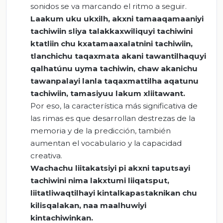
sonidos se va marcando el ritmo a seguir.
Laakum uku ukxilh, akxni tamaaqamaaniyi
tachiwiin sliya talakkaxwiliquyi tachiwini
ktatliin chu kxatamaaxalatnini tachiwiin,
tlanchichu taqaxmata akani tawantilhaquyi
qalhatúnu uyma tachiwin, chaw akanichu
tawanpalayi lanla taqaxmattilha aqatunu
tachiwiin, tamasiyuu lakum xliitawant.
Por eso, la característica más significativa de
las rimas es que desarrollan destrezas de la
memoria y de la predicción, también
aumentan el vocabulario y la capacidad
creativa.
Wachachu liitakatsiyi pi akxni taputsayi
tachiwini nima lakxtumi liiqatsput,
liitatliwaqtilhayi kintalkapastaknikan chu
kilisqalakan, naa maalhuwiyi
kintachiwinkan.