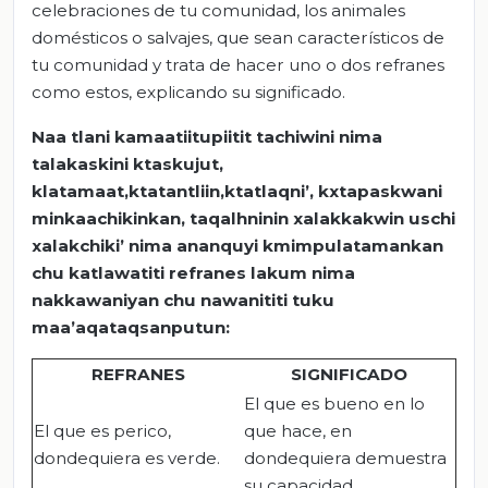
celebraciones de tu comunidad, los animales
domésticos o salvajes, que sean característicos de
tu comunidad y trata de hacer uno o dos refranes
como estos, explicando su significado.
Naa tlani kamaatiitupiitit tachiwini nima
talakaskini ktaskujut,
klatamaat,ktatantliin,ktatlaqni’, kxtapaskwani
minkaachikinkan, taqalhninin xalakkakwin uschi
xalakchiki’ nima ananquyi kmimpulatamankan
chu katlawatiti refranes lakum nima
nakkawaniyan chu nawanititi tuku
maa’aqataqsanputun:
REFRANES
SIGNIFICADO
El que es bueno en lo
El que es perico,
que hace, en
dondequiera es verde.
dondequiera demuestra
su capacidad.