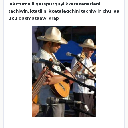
lakxtuma liiqatsputquyi kxataxanatlani
tachiwin, ktatliin, kxatalaqchini tachiwiin chu laa
uku qaxmataaw, krap