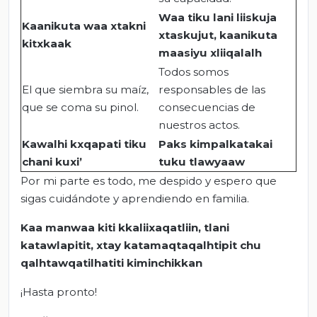
Waa tiku lani liiskuja
Kaanikuta waa xtakni
xtaskujut, kaanikuta
kitxkaak
maasiyu xliiqalalh
Todos somos
El que siembra su maíz,
responsables de las
que se coma su pinol.
consecuencias de
nuestros actos.
Kawalhi kxqapati tiku
Paks kimpalkatakai
chani kuxi’
tuku tlawyaaw
Por mi parte es todo, me despido y espero que
sigas cuidándote y aprendiendo en familia.
Kaa manwaa kiti kkaliixaqatliin, tlani
katawlapitit, xtay katamaqtaqalhtipit chu
qalhtawqatilhatiti kiminchikkan
¡Hasta pronto!