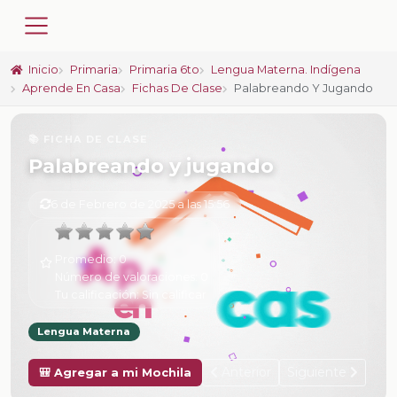
Inicio
Primaria
Primaria 6to
Lengua Materna. Indígena
Aprende En Casa
Fichas De Clase
Palabreando Y Jugando
📚 FICHA DE CLASE
Palabreando y jugando
6 de Febrero de 2025 a las 15:56
Promedio:
0
Número de valoraciones:
0
Tu calificación:
Sin calificar
Lengua Materna
Anterior
Siguiente
🎒 Agregar a mi Mochila