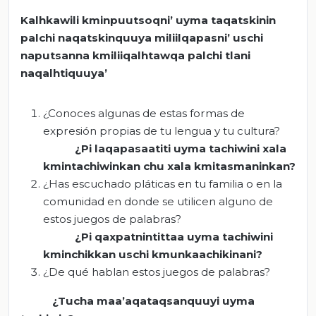
Kalhkawili kminpuutsoqni’ uyma taqatskinin
palchi naqatskinquuya miliilqapasni’ uschi
naputsanna kmiliiqalhtawqa palchi tlani
naqalhtiquuya’
¿Conoces algunas de estas formas de
expresión propias de tu lengua y tu cultura?
¿Pi laqapasaatiti uyma tachiwini xala
kmintachiwinkan chu xala kmitasmaninkan?
¿Has escuchado pláticas en tu familia o en la
comunidad en donde se utilicen alguno de
estos juegos de palabras?
¿Pi qaxpatnintittaa uyma tachiwini
kminchikkan uschi kmunkaachikinani?
¿De qué hablan estos juegos de palabras?
¿Tucha maa’aqataqsanquuyi uyma