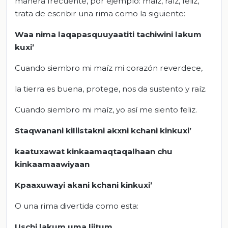
manera frecuente, por ejemplo: maíz, raíz, feliz,
trata de escribir una rima como la siguiente:
Waa nima laqapasquuyaatiti tachiwini lakum
kuxi’
Cuando siembro mi maíz mi corazón reverdece,
la tierra es buena, protege, nos da sustento y raíz.
Cuando siembro mi maíz, yo así me siento feliz.
Staqwanani kiliistakni akxni kchani kinkuxi’
kaatuxawat kinkaamaqtaqalhaan chu
kinkaamaawiyaan
Kpaaxuwayi akani kchani kinkuxi’
O una rima divertida como esta:
Uschi lakum uma liitum