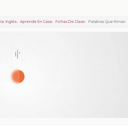
a. Inglés
Aprende En Casa
Fichas De Clase
Palabras Que Riman
ciones:
0
 calificar