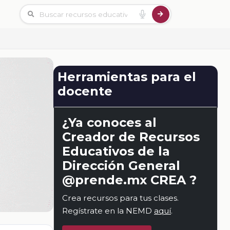
Herramientas para el
docente
¿Ya conoces al
Creador de Recursos
Educativos de la
Dirección General
@prende.mx CREA ?
Crea recursos para tus clases.
Regístrate en la NEMD
aquí
.