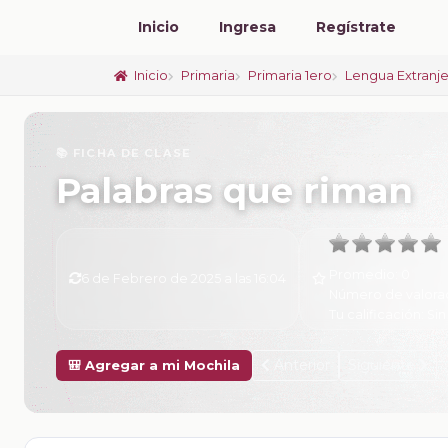
Inicio
Ingresa
Regístrate
Inicio
Primaria
Primaria 1ero
Lengua Extranjer
📚 FICHA DE CLASE
Palabras que riman
Promedio:
0
6 de Febrero de 2025 a las 16:04
Número de valora
Tu calificación:
Sin
Anterior
Siguiente
🎒 Agregar a mi Mochila