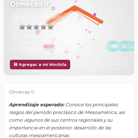
Olmecas II
6 de Febrero de 2025 a las 17:00
Promedio:
0
Número de valoraciones:
0
Tu calificación:
Sin calificar
Anterior
Siguiente
🎒 Agregar a mi Mochila
Olmecas II
Aprendizaje esperado:
Conoce los principales
rasgos del periodo preclásico de Mesoamérica, así
como algunos de sus centros regionales y su
importancia en el posterior desarrollo de las
culturas mesoamericanas.