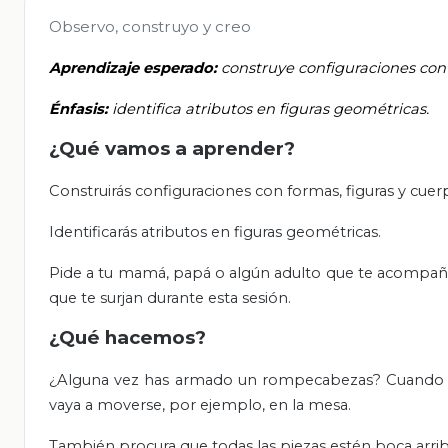
Observo, construyo y creo
Aprendizaje esperado:
construye configuraciones con 
Énfasis:
identifica atributos en figuras geométricas.
¿Qué vamos a aprender?
Construirás configuraciones con formas, figuras y cue
Identificarás atributos en figuras geométricas.
Pide a tu mamá, papá o algún adulto que te acompañe en
que te surjan durante esta sesión.
¿Qué hacemos?
¿Alguna vez has armado un rompecabezas? Cuando a
vaya a moverse, por ejemplo, en la mesa.
También procura que todas las piezas estén boca arrib