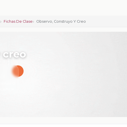
o
Fichas De Clase
Observo, Construyo Y Creo
 creo
ciones:
0
 calificar