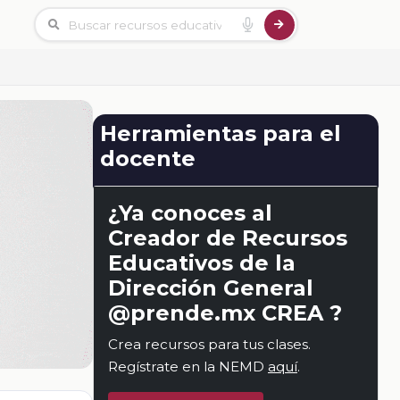
Herramientas para el
docente
¿Ya conoces al
Creador de Recursos
Educativos de la
Dirección General
@prende.mx CREA ?
Crea recursos para tus clases.
Regístrate en la NEMD
aquí
.