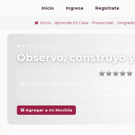
Inicio
Ingresa
Regístrate
Inicio
Aprende En Casa
Preescolar
Unigrad
📚 FICHA DE CLASE
Observo, construyo y
Promedio:
0
6 de Febrero de 2025 a las 16:50
Número de valora
Tu calificación:
Sin
Anterior
Siguiente
🎒 Agregar a mi Mochila