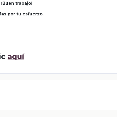
¡Buen trabajo!
ias por tu esfuerzo.
ic
aquí