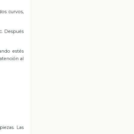
dos curvos,
tc. Después
ando estés
atención al
iezas. Las