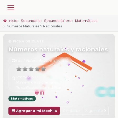
Inicio
Secundaria
Secundaria 1ero
Matemáticas
Números Naturales Y Racionales
📚 FICHA DE CLASE
Números naturales y racionales
6 de Febrero de 2025 a las 16:42
Promedio:
0
Número de valoraciones:
0
Tu calificación:
Sin calificar
Matemáticas
Anterior
Siguiente
🎒 Agregar a mi Mochila