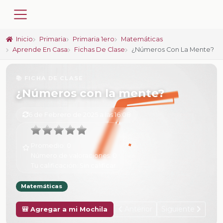
Inicio
Primaria
Primaria 1ero
Matemáticas
Aprende En Casa
Fichas De Clase
¿Números Con La Mente?
📚 FICHA DE CLASE
¿Números con la mente?
6 de Febrero de 2025 a las 16:08
Promedio:
0
Número de valoraciones:
0
Tu calificación:
Sin calificar
Matemáticas
Anterior
Siguiente
🎒 Agregar a mi Mochila