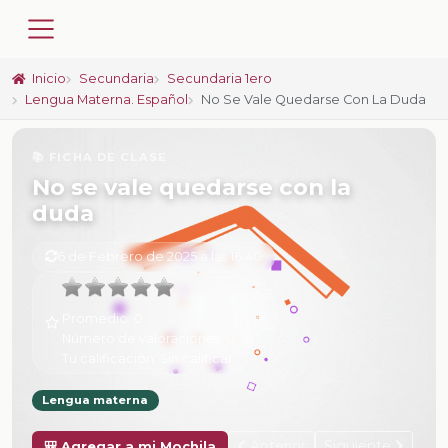
Inicio
Secundaria
Secundaria 1ero
Lengua Materna. Español
No Se Vale Quedarse Con La Duda
📚 FICHA DE CLASE
No se vale quedarse con la
duda
6 de Febrero de 2025 a las 16:40
Promedio:
0
Número de valoraciones:
0
Tu calificación:
Sin calificar
Lengua materna
Anterior
Siguiente
🎒 Agregar a mi Mochila