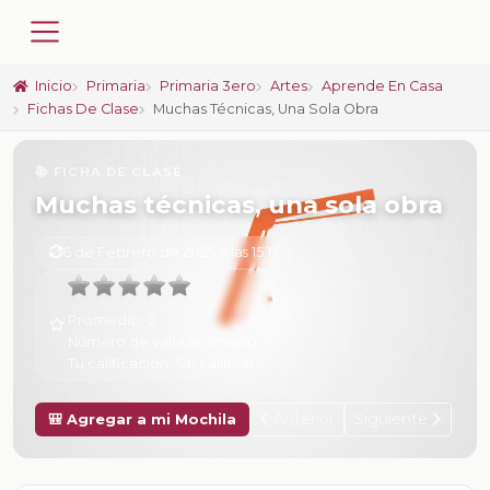
Inicio
Primaria
Primaria 3ero
Artes
Aprende En Casa
Fichas De Clase
Muchas Técnicas, Una Sola Obra
📚 FICHA DE CLASE
Muchas técnicas, una sola obra
6 de Febrero de 2025 a las 15:17
Promedio:
0
Número de valoraciones:
0
Tu calificación:
Sin calificar
Anterior
Siguiente
🎒 Agregar a mi Mochila