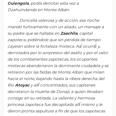
Guiengola
,
podía
derrotar esta vez a
Dzahuindanda
en Monte
Albán
.
Doncella valerosa y de
acción
, esa noche
mandó furtivamente con un aliado, un mensaje a
su padre que se hallaba en
Zaachila
, capital
zapoteca,
pidiéndole
que sin
pérdida
de tiempo
cayeran sobre la fortaleza mixteca.
Así
́
ocurrió
́ y,
derrotados por lo sorpresivo del asalto y por el valor
de los combatientes zapotecas, los ocupantes
mixtecas abandonaron la dominante ciudadela y se
retiraron por las faldas de Monte
Albán
que miran
hacia el norte, bajando hasta la ribera derecha del
Rio
Atoyac
y
allí
́ concentrados, sus capitanes
decretaron la muerte de
Donaji
́, a quien llevaban
consigo en su retirada. La valiente y hermosa
princesa zapoteca fue decapitada
allí
́ mismo y le
dieron pronta sepultura a fin de que los zapotecas