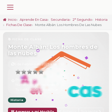
Inicio
Aprende En Casa
Secundaria
2° Segundo
Historia
Fichas De Clase
Monte Albán: Los Hombres De Las Nubes
📚 FICHA DE CLASE
Monte Albán: Los hombres de
las nubes
6 de Febrero de 2025 a las 17:01
Promedio:
0
Número de valoraciones:
0
Tu calificación:
Sin calificar
Historia
Anterior
Siguiente
🎒 Agregar a mi Mochila