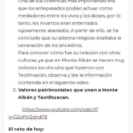
Una de sus creencias más importantes era
que los antepasados podían actuar como
mediadores entre los vivos y los dioses, por lo
tanto, los muertos eran enterrados
lujosamente ataviados. A partir de ello, se ha
concluido que su sistema religioso exaltaba la
veneración de los ancestros.
Para conocer cómo fue su relación con otras
culturas, ya que en Monte Albán se hacen muy
notorios los vínculos que tuvieron con
Teotihuacán, observa y lee la información
contenida en el siguiente video.
Valores patrimoniales que unen a Monte
Albán y
Teotihuac
a
n
.
https://www.youtube.com/watch?
v=G2oPH2gndF8
El
r
eto de
h
oy: