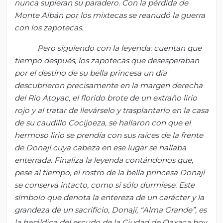
nunca supieran su paradero. Con la pérdida de
Monte
Albán
por los mixtecas se reanudó la guerra
con los zapotecas.
Pero siguiendo con la leyenda: cuentan que
tiempo después, los zapotecas que desesperaban
por el destino de su bella princesa un día
descubrieron precisamente en la margen derecha
del Rio Atoyac, el florido brote de un extraño lirio
rojo y al tratar de llevárselo y trasplantarlo en la casa
de su caudillo
Cocijoeza
, se hallaron con que el
hermoso lirio se prendía con sus
raíces
de la frente
de
Donaji
́ cuya cabeza en ese lugar se hallaba
enterrada. Finaliza la leyenda contándonos que,
pese al tiempo, el rostro de la bella princesa
Donaji
se conserva intacto, como si sólo durmiese. Este
símbolo que denota la entereza de un carácter y la
grandeza de un sacrificio,
Donaji
́, “Alma Grande”, es
la
heráldica
del escudo de la Ciudad de Oaxaca hoy