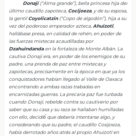
Donaji
(“Alma grande”), bella princesa hija del
último
caudillo zapoteca,
Cocijoeza
, y de su esposa,
la gentil
Coyolicatzin
(“Copo de
algodón
”), hija a su
vez del poderoso emperador azteca,
Ahuizotl
,
hallábase
presa, en calidad de
rehén
, en poder de
las fuerzas mixtecas acaudilladas por
Dzahuindanda
en la fortaleza de Monte
Albán
. La
cautiva
Donaji
́ era, en poder de los enemigos de su
padre, una prenda de paz entre mixtecas y
zapotecas, precisamente en la
época
en que ya los
conquistadores
habían
llegado al Valle de Oaxaca
encontrando a ambas razas trabadas en
encarnizadas guerras. La precaria paz fue turbada
cuando
Donaji
́, rebelde contra su cautiverio por
saber que su casa y su raza se hallaban humilladas
con ello,
decidió
́ que
debería
intentarse algo, y
considerando que su padre, el caudillo Cosijoeza,
había
derrotado
años
atrás
al propio
Ahuizotl
en