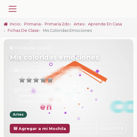
Inicio
Primaria
Primaria 2do
Artes
Aprende En Casa
Fichas De Clase
Mis Coloridas Emociones
📚 FICHA DE CLASE
Mis coloridas emociones
6 de Febrero de 2025 a las 15:10
Promedio:
0
Número de valoraciones:
0
Tu calificación:
Sin calificar
Artes
Anterior
Siguiente
🎒 Agregar a mi Mochila