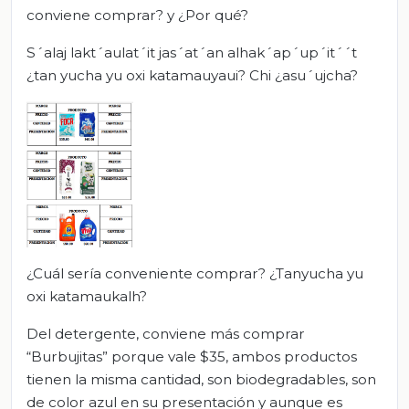
conviene comprar? y ¿Por qué?
S´alaj lakt´aulat´it jas´at´an alhak´ap´up´it´´t
¿tan yucha yu oxi katamauyaui? Chi ¿asu´ujcha?
¿Cuál sería conveniente comprar? ¿Tanyucha yu
oxi katamaukalh?
Del detergente, conviene más comprar
“Burbujitas” porque vale $35, ambos productos
tienen la misma cantidad, son biodegradables, son
de color azul en su presentación y aunque es