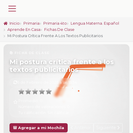
Inicio
Primaria
Primaria 4to
Lengua Materna. Español
Aprende En Casa
Fichas De Clase
Mi Postura Crítica Frente A Los Textos Publicitarios
📚 FICHA DE CLASE
Mi postura crítica frente a los
textos publicitarios
6 de Febrero de 2025 a las 15:34
Promedio:
0
Número de valoraciones:
0
Tu calificación:
Sin calificar
Anterior
Siguiente
🎒 Agregar a mi Mochila