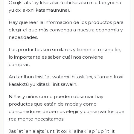
Oxi ijk´ats´ay li kasakxtú chi kasakminiu tan yucha
yu oxi akxni katamaununau.
Hay que leer la información de los productos para
elegir el que más convenga a nuestra economía y
necesidades.
Los productos son similares y tienen el mismo fin,
lo importante es saber cuál nos conviene
comprar.
An tanlhun lhist´at watami lhitask´ini, x´aman li oxi
kasakxtú yu xlitask´init sawalh.
Niñas y niños como pueden observar hay
productos que están de moda y como
consumidores debemos elegir y conservar los que
realmente necesitamos.
Jas´at´an alajts´unt´it oxi k´alhak´ap´up´it´it