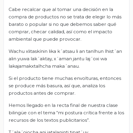
Cabe recalcar que al tomar una decisión en la
compra de productos no se trata de elegir lo más
barato o popular si no que debemos saber qué
comprar, checar calidad, así como el impacto
ambiental que puede provocar.
Wachu xlitaskínin lika k´atsau li an tanlhun lhist´an
alin yuwa lak´aktay, x´aman jantu laj´oxi wa
lakajamakxtalhcha maka´anau.
Si el producto tiene muchas envolturas, entonces
se produce más basura, así que, analiza los
productos antes de comprar.
Hemos llegado en la recta final de nuestra clase
bilingüe con el tema “mi postura crítica frente a los
recursos de los textos publicitarios”.
T´ala´ojocha ani jatalaninti tipat´uy