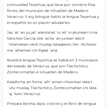
comunidad Tepehua, que lleva por nombre Pisa
flores, del municipio de Ixhuatlán de Madero
Veracruz. Y soy bilingüe hablo la lengua Tepehua y
el español, es un placer saludarles.
Jas´at´an yu jat´alanininat´in, kit´in ijkunkan Irma
Sánchez García, kila´acha´an junkan lakch
´intamakan xanti muslay lakaajliwin, Ver. Ikchiwini
ma´alhaman chi lhijast´ana.
Nuestra lengua Tepehua se habla en 3 municipios
del estado de Veracruz, que son Tlachichilco,
Zontecomatlán e Ixhuatlán de Madero.
Kalalhcha, an lhima´alh´aman chiwinkan laka t
´utu muslay, Tlachichilco, Zontecomatlan chi laka
´aj´liwin, Veracruz.
Prepara libreta, lápiz, colores y el libro de lengua