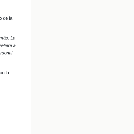
o de la
emás. La
efiere a
ersonal
on la