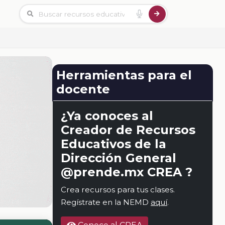
Herramientas para el
docente
¿Ya conoces al
Creador de Recursos
Educativos de la
Dirección General
@prende.mx CREA ?
Crea recursos para tus clases.
Regístrate en la NEMD
aquí
.