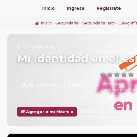
Inicio
Ingresa
Regístrate
Inicio
Secundaria
Secundaria 1ero
Geografí
📚 FICHA DE CLASE
Mi identidad en el e
Promedio:
0
6 de Febrero de 2025 a las 16:35
Número de valorac
Tu calificación:
Sin 
Anterior
Siguiente
🎒 Agregar a mi Mochila