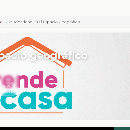
a
I
Mi Identidad En El Espacio Geográfico
spacio geográfico
iones:
0
calificar