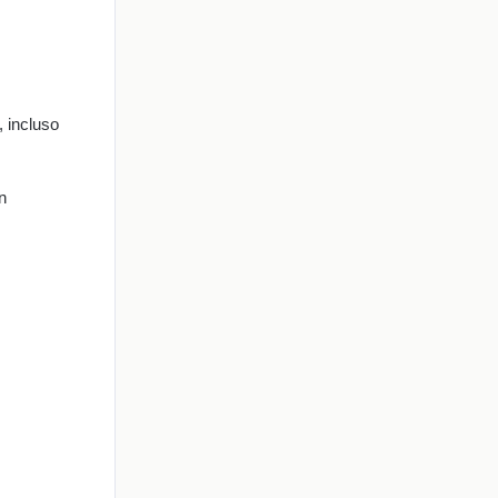
, incluso
.
n