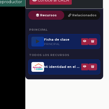
Conoce al CREA
reproductor
Recursos
Relacionados
PRINCIPAL
Ficha de clase
▶️
🎒
PRINCIPAL
TODOS LOS RECURSOS
Mi identidad en el espacio geográfico
🎒