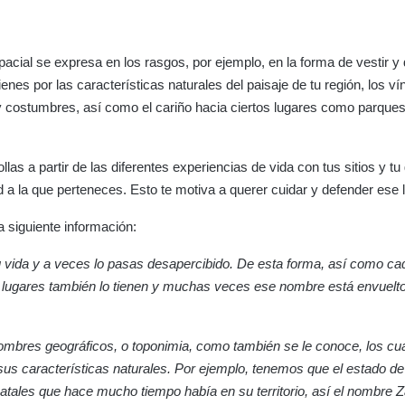
pacial se expresa en los rasgos, por ejemplo, en la forma de vestir y
 tienes por las características naturales del paisaje de tu región, los v
 y costumbres, así como el cariño hacia ciertos lugares como parques
as a partir de las diferentes experiencias de vida con tus sitios y tu 
 a la que perteneces. Esto te motiva a querer cuidar y defender ese l
a siguiente información:
u vida y a veces lo pasas desapercibido. De esta forma, así como ca
 lugares también lo tienen y muchas veces ese nombre está envuelt
nombres geográficos, o toponimia, como también se le conoce, los cu
sus características naturales. Por ejemplo, tenemos que el estado de
tales que hace mucho tiempo había en su territorio, así el nombre 