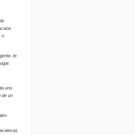
 de
ínculos
 o
gente, te
ugar.
da uno
o de un
ales
Zacatecas