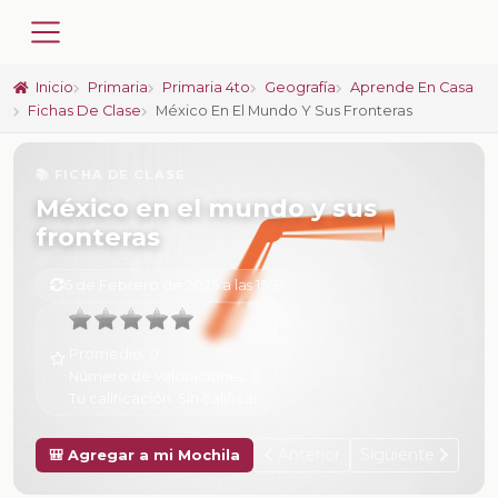
Inicio
Primaria
Primaria 4to
Geografía
Aprende En Casa
Fichas De Clase
México En El Mundo Y Sus Fronteras
📚 FICHA DE CLASE
México en el mundo y sus
fronteras
6 de Febrero de 2025 a las 15:31
Promedio:
0
Número de valoraciones:
0
Tu calificación:
Sin calificar
Anterior
Siguiente
🎒 Agregar a mi Mochila