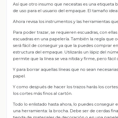
Así que otro insumo que necesitas es una etiqueta b
de uso para el usuario del empaque. El tamaño ideal
Ahora revisa los instrumentos y las herramientas qu
Para poder trazar, se requieren escuadras, con ellas h
escuadras en una papelería. También la regla que 
será fácil de conseguir ya que la puedes comprar en 
estructura del empaque. Utilizarás un lápiz del núme
permite que la línea se vea nítida y firme, pero fáci
Y para borrar aquellas líneas que no sean necesarias
papel.
Y como después de hacer los trazos harás los cortes, 
los cortes más finos al cartón.
Todo lo enlistado hasta ahora, lo puedes conseguir en
una herramienta: la brocha. Debe ser de cerdas fin
tienda de materiales de decoración o en una papele