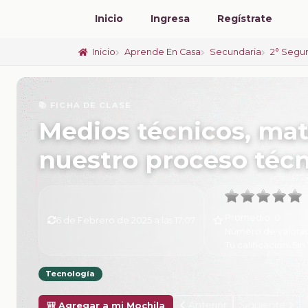
Inicio
Ingresa
Regístrate
Inicio
Aprende En Casa
Secundaria
2° Segu
📚 FICHA DE CLASE
Medios técnicos, mat
nuestro proceso téc
Promedio:
0
6 de Febrero de 2025 a las 17:07
Número de valora
Tu calificación:
Sin 
Tecnología
Anterior
Siguiente
🎒 Agregar a mi Mochila