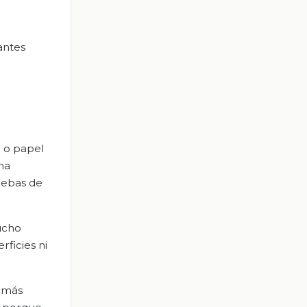
antes
a o papel
na
uebas de
ucho
rficies ni
a más