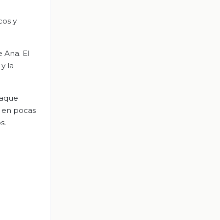
cos y
 Ana. El
y la
paque
; en pocas
s.