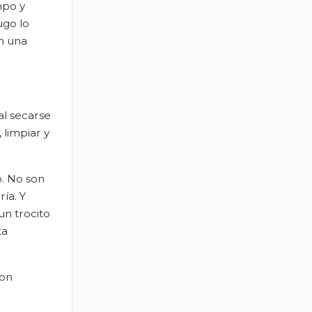
mpo y
ugo lo
n una
al secarse
 limpiar y
o. No son
ía. Y
un trocito
ta
con