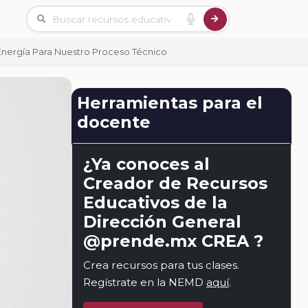
 Energía Para Nuestro Proceso Técnico
Herramientas para el
docente
¿Ya conoces al
Creador de Recursos
Educativos de la
Dirección General
@prende.mx CREA ?
Crea recursos para tus clases.
Regístrate en la NEMD
aquí
.