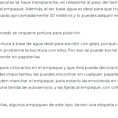
secarse se hace transparente, es resistente al paso del tie
al empaque. Además, al ser base agua es ideal para que H
arás aproximadamente 30 mililitros y lo puedes adquirir e
rado se requiere pintura para pizarrón.
intura a base de agua ideal para escribir con gises, porque 
n problema la escritura con ellos. Por eso se puede borrar,
lmente en papelerías.
s para colocarlos en el empaque y que Ana pueda decorarl
ades importantes, las puedes encontrar en cualquier papeler
den manchar el empaque, para evitarlo las envolverás en 
a tienda de autoservicio, y las fijarás al empaque, con cin
ñas, algunos empaques de este tipo, tienen una etiqueta 