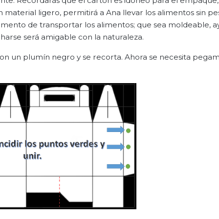
rmente. Recordarás que el cartón es idóneo para el empaque
n material ligero, permitirá a Ana llevar los alimentos sin pe
momento de transportar los alimentos; que sea moldeable, a
charse será amigable con la naturaleza.
con un plumín negro y se recorta. Ahora se necesita pega