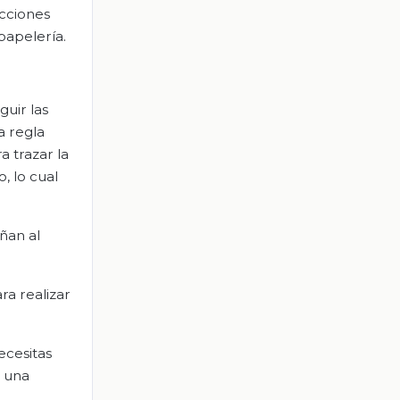
ucciones
papelería.
guir las
a regla
a trazar la
, lo cual
ñan al
ra realizar
ecesitas
n una