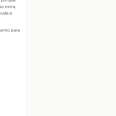
, porque
so extra,
yuda a
mento para