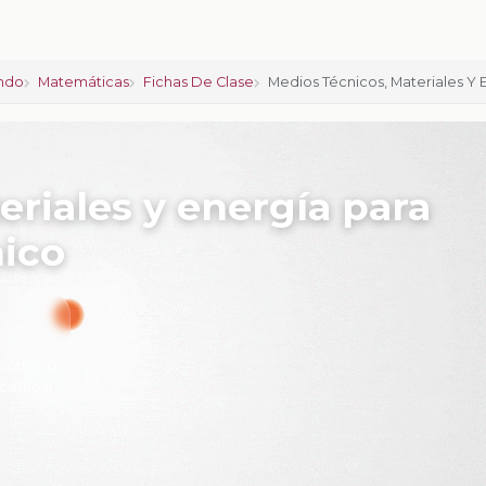
ndo
Matemáticas
Fichas De Clase
Medios Técnicos, Materiales Y
eriales y energía para
nico
ciones:
0
calificar