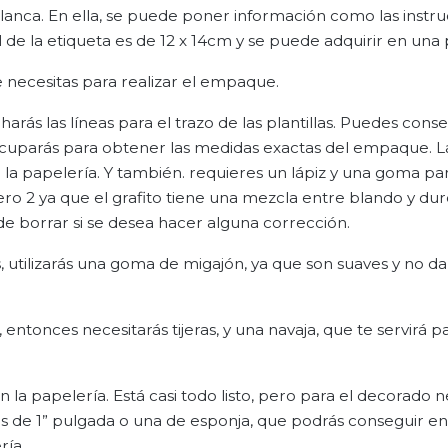
lanca. En ella, se puede poner información como las instr
 de la etiqueta es de 12 x 14cm y se puede adquirir en una 
e necesitas para realizar el empaque.
arás las líneas para el trazo de las plantillas. Puedes conse
ocuparás para obtener las medidas exactas del empaque. L
la papelería. Y también. requieres un lápiz y una goma par
ro 2 ya que el grafito tiene una mezcla entre blando y duro
l de borrar si se desea hacer alguna corrección.
, utilizarás una goma de migajón, ya que son suaves y no da
entonces necesitarás tijeras, y una navaja, que te servirá pa
 la papelería. Está casi todo listo, pero para el decorado n
as de 1” pulgada o una de esponja, que podrás conseguir e
ría.