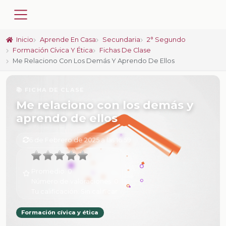
Inicio
Aprende En Casa
Secundaria
2° Segundo
Formación Cívica Y Ética
Fichas De Clase
Me Relaciono Con Los Demás Y Aprendo De Ellos
📚 FICHA DE CLASE
Me relaciono con los demás y
aprendo de ellos
6 de Febrero de 2025 a las 16:59
Promedio:
0
Número de valoraciones:
0
Tu calificación:
Sin calificar
Formación cívica y ética