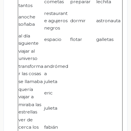
cometas
preparar
lechita
tantos
restaurant
anoche
e agujeros
dormir
astronauta
soñaba
negros
al día
espacio
flotar
galletas
siguiente
viajar al
universo
transforma
andrómed
r las cosas
a
se llamaba
julieta
quería
eric
viajar a
miraba las
julieta
estrellas
ver de
cerca los
fabián