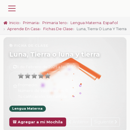
Inicio
Primaria
Primaria 1ero
Lengua Materna. Español
Aprende En Casa
Fichas De Clase
Luna, Tierra O Luna Y Tierra
📚 FICHA DE CLASE
Luna, Tierra o luna y tierra
6 de Febrero de 2025 a las 16:05
Promedio:
0
Número de valoraciones:
0
Tu calificación:
Sin calificar
Lengua Materna
Anterior
Siguiente
🎒 Agregar a mi Mochila