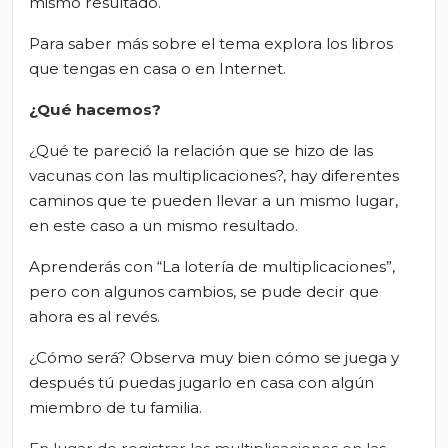
mismo resultado.
Para saber más sobre
el tema
explora
los libros
que tengas en
casa o en Internet.
¿Qué hacemos?
¿Qué te pareció la
relación que
se
hizo de las
v
acunas con las multiplicaciones?, hay
diferentes
caminos
que te pueden
llevar a un mismo lugar,
en
este caso a un mismo resultado.
A
prender
ás
con “L
a lotería de multiplicaciones
”,
pero con algunos cambios, se pude
decir que
ahora es al revés.
¿Cómo será?
Observa muy bien
cómo
se juega y
después tú puedas jugarlo en casa con algún
miembro de tu familia.