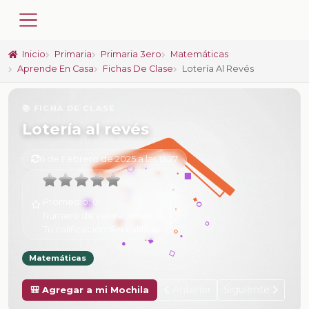
Inicio
Primaria
Primaria 3ero
Matemáticas
Aprende En Casa
Fichas De Clase
Lotería Al Revés
📚 FICHA DE CLASE
Lotería al revés
6 de Febrero de 2025 a las 15:27
Promedio:
0
Número de valoraciones:
0
Tu calificación:
Sin calificar
Matemáticas
Anterior
Siguiente
🎒 Agregar a mi Mochila