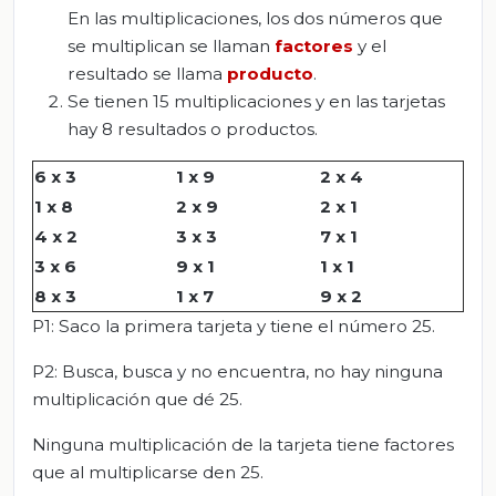
En las multiplicaciones, los dos números que
se multiplican se llaman
factores
y el
resultado se llama
producto
.
Se tienen 15 multiplicaciones y en las tarjetas
hay 8 resultados o productos.
6 x 3
1 x 9
2 x 4
1 x 8
2 x 9
2 x 1
4 x 2
3 x 3
7 x 1
3 x 6
9 x 1
1 x 1
8 x 3
1 x 7
9 x 2
P1: Saco la primera tarjeta y tiene el número 25.
P2: Busca, busca y no encuentra, no hay ninguna
multiplicación que dé 25.
Ninguna multiplicación de la tarjeta tiene factores
que al multiplicarse den 25.