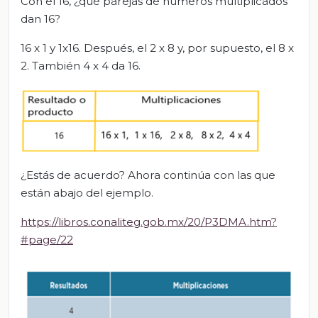
Con el 16, ¿qué parejas de números multiplicados
dan 16?
16 x 1 y 1x16. Después, el 2 x 8 y, por supuesto, el 8 x
2. También 4 x 4 da 16.
¿Estás de acuerdo? Ahora continúa con las que
están abajo del ejemplo.
https://libros.conaliteg.gob.mx/20/P3DMA.htm?
#page/22