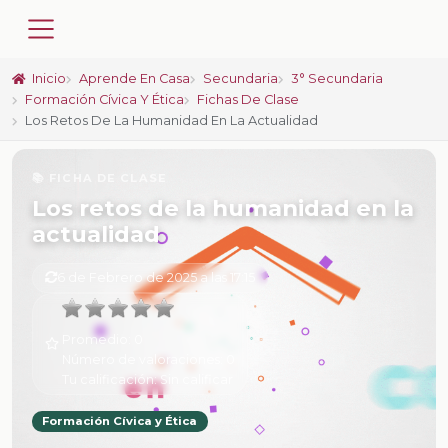
Inicio
Aprende En Casa
Secundaria
3° Secundaria
Formación Cívica Y Ética
Fichas De Clase
Los Retos De La Humanidad En La Actualidad
📚 FICHA DE CLASE
Los retos de la humanidad en la
actualidad
6 de Febrero de 2025 a las 17:15
Promedio:
0
Número de valoraciones:
0
Tu calificación:
Sin calificar
Formación Cívica y Ética