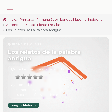
Inicio
Primaria
Primaria 2do
Lengua Materna. Indígena
Aprende En Casa
Fichas De Clase
Los Relatos De La Palabra Antigua
📚 FICHA DE CLASE
Los relatos de la palabra
antigua
6 de Febrero de 2025 a las 15:15
Promedio:
0
Número de valoraciones:
0
Tu calificación:
Sin calificar
Lengua Materna