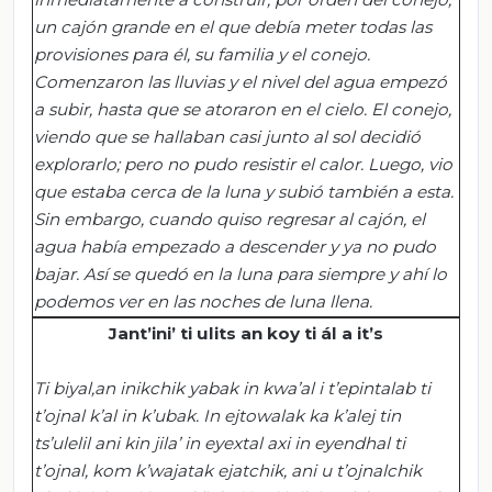
un cajón grande en el que debía meter todas las
provisiones para él, su familia y el conejo.
Comenzaron las lluvias y el nivel del agua empezó
a subir, hasta que se atoraron en el cielo. El conejo,
viendo que se hallaban casi junto al sol decidió
explorarlo; pero no pudo resistir el calor. Luego, vio
que estaba cerca de la luna y subió también a esta.
Sin embargo, cuando quiso regresar al cajón, el
agua había empezado a descender y ya no pudo
bajar. Así se quedó en la luna para siempre y ahí lo
podemos ver en las noches de luna llena.
Jant’ini
’
ti
ulits
an
koy
ti
ál
a
it’s
Ti
biyal,an
inikchik
yabak
in
kwa’al
i
t’epintalab
ti
t’ojnal
k’al
in
k’ubak
. In
ejtowalak
ka
k’alej
tin
ts’ulelil
ani kin
jila
’ in
eyextal
axi
in
eyendhal
ti
t’ojnal
,
kom
k’wajatak
ejatchik
, ani u
t’ojnalchik