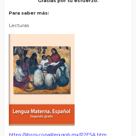
Gracias por tu esfuerzo.
Para saber más
:
Lecturas
https://libros.co
naliteg.gob.mx/P2ESA.htm