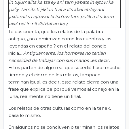
in
tujumalits
ka
tsa’ey
ani tam
yabats
in
ejtow
ka
pa’iy
.
Tamits
ti
jilk’on
ti
ál
a
it’s
abal
ets’ey
ani
jaxtamit’s
i
ejtowal
ki
tsu’uw
tam
pulik
a
it’s,
kom
axe’ pel in
nits’bixtal
an
koy
.
Te das cuenta, que los relatos de la palabra
antigua, ¿no comienzan como los cuentos y las
leyendas en español? en el relato del conejo
inicia…
Antiguamente,
los hombres no tenían
necesidad de trabajar con sus manos
…es decir.
Estos parten de algo real que sucedió hace mucho
tiempo y el cierre de los relatos, tampoco
terminan igual, es decir, este relato cierra con una
frase que explica de porqué vemos al conejo en la
luna, realmente no tiene un final.
Los relatos de otras culturas como en la tenek,
pasa lo mismo.
En algunos no se concluyen o terminan los relatos