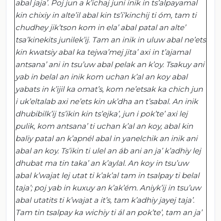
abal
jaja
’.
Poj
jun
a
k’ichaj
juni
inik
in
ts’alpayamal
kin
chixiy
in
alte’il
abal
kin
ts’i’kinchij
ti
óm
, tam
ti
chudhey
jik’tson
kom
in
ela
’
abal
patal
an
alte
’
tsa’kinekits
junilek’ij
. Tam an
inik
in
uluw
abal
ne’ets
kin
kwatsiy
abal
ka
tejwa’mej
jita
’
axi
in
t’ajamal
antsana
’ ani in
tsu’uw
abal
pelak
an
k’oy
.
Tsakuy
ani
yab
in
belal
an
inik
kom
uchan
k’al
an
koy
abal
yabats
in
k’ijil
ka
omat’s
,
kom
ne’etsak
ka
chich
jun
i
uk’eltalab
axi
ne’ets
kin
uk’dha
an
t’sabal
. An
inik
dhubibilk’ij
ts’ikin
kin
ts’ejka
’,
jun
i
pok’te
’
axi
lej
pulik
,
kom
antsana
’
ti
uchan
k’al
an
koy
,
abal
kin
baliy
patal
an
k’apnél
abal
in
yanelchik
an
inik
ani
abal
an
koy
.
Ts’ikin
ti
ulel
an
áb
ani an ja’
k’adhiy
lej
dhubat
ma tin taka’ an
k’aylal
.
An
koy
in
tsu’uw
abal
k’wajat
lej
utat
ti
k’ak’al
tam in
tsalpay
ti
belal
taja
’;
poj
yab
in
kuxuy
an
k’ak’ém
.
Aniyk’ij
in
tsu’uw
abal
utatits
ti
k’wajat
a
it’s
, tam
k’adhiy
jayej
taja
’.
Tam tin
tsalpay
ka
wichiy
ti
ál
an
pok’te
’, tam an ja’