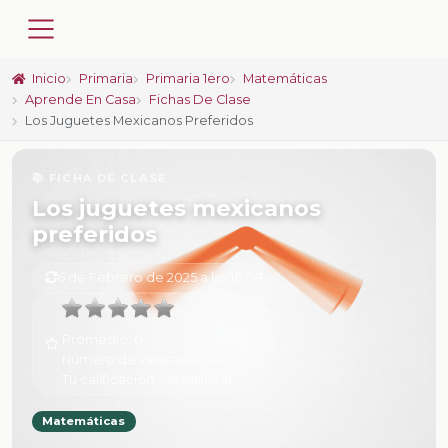
Inicio
Primaria
Primaria 1ero
Matemáticas
Aprende En Casa
Fichas De Clase
Los Juguetes Mexicanos Preferidos
📚 FICHA DE CLASE
Los juguetes mexicanos
preferidos
6 de Febrero de 2025 a las 16:08
Promedio:
0
Número de valoraciones:
0
Tu calificación:
Sin calificar
Matemáticas