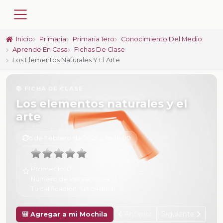
Inicio
Primaria
Primaria 1ero
Conocimiento Del Medio
Aprende En Casa
Fichas De Clase
Los Elementos Naturales Y El Arte
📚 FICHA DE CLASE
Los elementos naturales y el
arte
6 de Febrero de 2025 a las 16:00
Promedio:
0
Número de valoraciones:
0
Tu calificación:
Sin calificar
Anterior
Siguiente
🎒 Agregar a mi Mochila