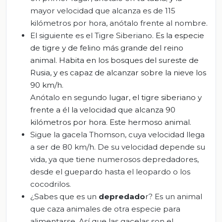
mayor velocidad que alcanza es de 115
kilómetros por hora, anótalo frente al nombre.
El siguiente es el Tigre Siberiano.
Es la especie
de tigre y de felino más grande del reino
animal. Habita en los bosques del sureste de
Rusia, y es capaz de alcanzar sobre la nieve los
90 km/h.
Anótalo en segundo
lugar
,
el tigre siberiano y
frente a él la velocidad que alcanza 90
kilómetros por hora
. Este hermoso animal.
Sigue la gacela Thomson, cuya velocidad llega
a ser de 80 km/h. De su velocidad depende su
vida, ya que tiene numerosos depredadores,
desde el guepardo hasta el leopardo o los
cocodrilos.
¿Sabes que es un
depredado
r? Es un animal
que caza animales de otra especie para
alimentarse. Así que las gacelas son el