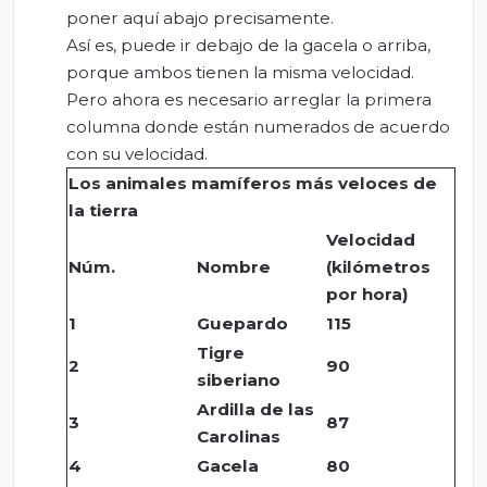
poner aquí abajo precisamente.
Así es, puede ir debajo de la gacela o arriba,
porque ambos tienen la misma velocidad.
Pero ahora es necesario arreglar la primera
columna donde están numerados de acuerdo
con su velocidad.
Los animales mamíferos más veloces de
la tierra
Velocidad
Núm.
Nombre
(kilómetros
por hora)
1
Guepardo
115
Tigre
2
90
siberiano
Ardilla de las
3
87
Carolinas
4
Gacela
80