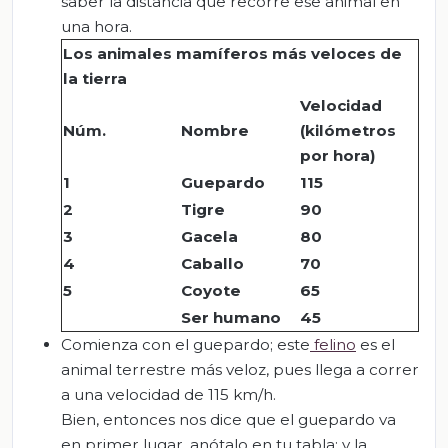
saber la distancia que recorre ese animal en
una hora.
Los animales mamíferos más veloces de
la tierra
Velocidad
Núm.
Nombre
(kilómetros
por hora)
1
Guepardo
115
2
Tigre
90
3
Gacela
80
4
Caballo
70
5
Coyote
65
Ser humano
45
Comienza con el guepardo; este
felino
es el
animal terrestre más veloz, pues llega a correr
a una velocidad de 115 km/h.
Bien, entonces nos dice que el guepardo va
en primer lugar, anótalo en tu tabla; y la