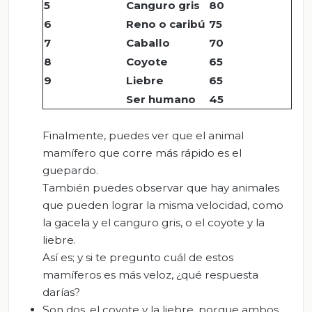
5
Canguro gris
80
6
Reno o caribú
75
7
Caballo
70
8
Coyote
65
9
Liebre
65
Ser humano
45
Finalmente, puedes ver que el animal
mamífero que corre más rápido es el
guepardo.
También puedes observar que hay animales
que pueden lograr la misma velocidad, como
la gacela y el canguro gris, o el coyote y la
liebre.
Así es; y si te pregunto cuál de estos
mamíferos es más veloz, ¿qué respuesta
darías?
Son dos, el coyote y la liebre, porque ambos