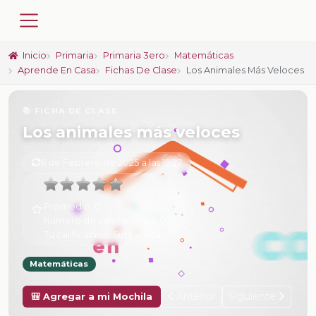
Inicio
Primaria
Primaria 3ero
Matemáticas
Aprende En Casa
Fichas De Clase
Los Animales Más Veloces
📚 FICHA DE CLASE
Los animales más veloces
6 de Febrero de 2025 a las 15:27
Promedio:
0
Número de valoraciones:
0
Tu calificación:
Sin calificar
Matemáticas
Anterior
Siguiente
🎒 Agregar a mi Mochila