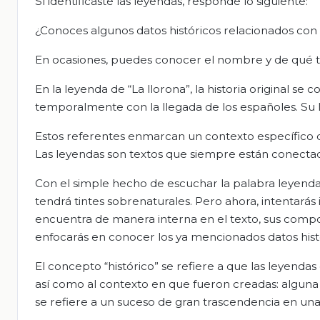
Sí identificaste las leyendas, responde lo siguiente:
¿Conoces algunos datos históricos relacionados con 
En ocasiones, puedes conocer el nombre y de qué tr
En la leyenda de “La llorona”, la historia original s
temporalmente con la llegada de los españoles. Su 
Estos referentes enmarcan un contexto específico qu
Las leyendas son textos que siempre están conectados
Con el simple hecho de escuchar la palabra leyenda
tendrá tintes sobrenaturales. Pero ahora, intentarás
encuentra de manera interna en el texto, sus compon
enfocarás en conocer los ya mencionados datos hist
El concepto “histórico” se refiere a que las leyend
así como al contexto en que fueron creadas: alguna f
se refiere a un suceso de gran trascendencia en una