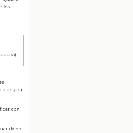
e los
épecha)
es
se origina
ficar con
onar dicho