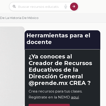
 De La Historia De México
Herramientas para el
docente
¿Ya conoces al
Creador de Recursos
Educativos de la
Dirección General
@prende.mx CREA ?
Crea recursos para tus clases.
Regístrate en la NEMD
aquí
.