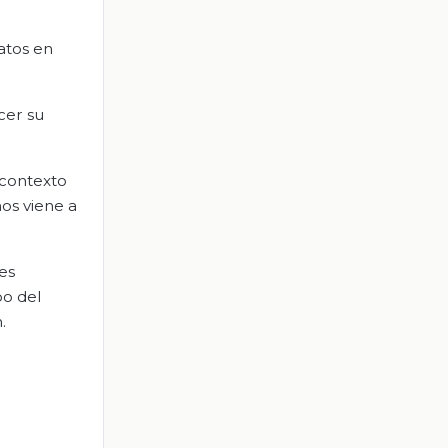
atos en
cer su
 contexto
nos viene a
es
po del
.