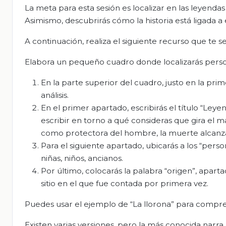
La meta para esta sesión es localizar en las leyenda
Asimismo, descubrirás cómo la historia está ligada a 
A continuación, realiza el siguiente recurso que te s
Elabora un pequeño cuadro donde localizarás person
En la parte superior del cuadro, justo en la prim
análisis.
En el primer apartado, escribirás el título “Le
escribir en torno a qué consideras que gira el ma
como protectora del hombre, la muerte alcanzá
Para el siguiente apartado, ubicarás a los “pers
niñas, niños, ancianos.
Por último, colocarás la palabra “origen”, aparta
sitio en el que fue contada por primera vez.
Puedes usar el ejemplo de “La llorona” para compre
Existen varias versiones, pero la más conocida narra