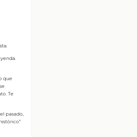
sta.
eyenda.
go que
se
to. Te
el pasado,
istórico”