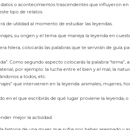
s datos o acontecimientos trascendentes que influyeron en e
este tipo de relatos.
erá de utilidad al momento de estudiar las leyendas.
ajes, su origen y el tema que maneja la leyenda en cuesti
era hilera, colocarás las palabras que te servirán de guía pa
yenda”. Como segundo aspecto colocarás la palabra “tema”, a
terial, por ejemplo: la lucha entre el bien y el mal, la natu
ndonos a todos, etc.
onajes” que intervienen en la leyenda: animales, mujeres, h
do en el que escribirás de qué lugar proviene la leyenda, o 
nder mejor la actividad.
 la historia de una mujer que sufre por haber asesinado y a