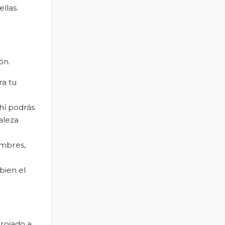
llas.
ón.
ra tu
hí podrás
raleza
ombres,
bien el
rrojado a