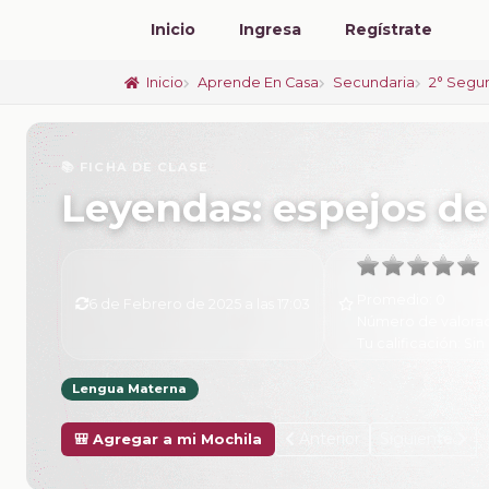
Inicio
Ingresa
Regístrate
Inicio
Aprende En Casa
Secundaria
2° Segu
📚 FICHA DE CLASE
Leyendas: espejos de 
Promedio:
0
6 de Febrero de 2025 a las 17:03
Número de valora
Tu calificación:
Sin 
Lengua Materna
Anterior
Siguiente
🎒 Agregar a mi Mochila