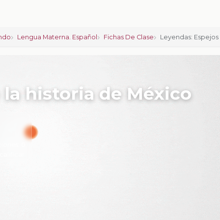
ndo
Lengua Materna. Español
Fichas De Clase
Leyendas: Espejos
la historia de México
ciones:
0
calificar