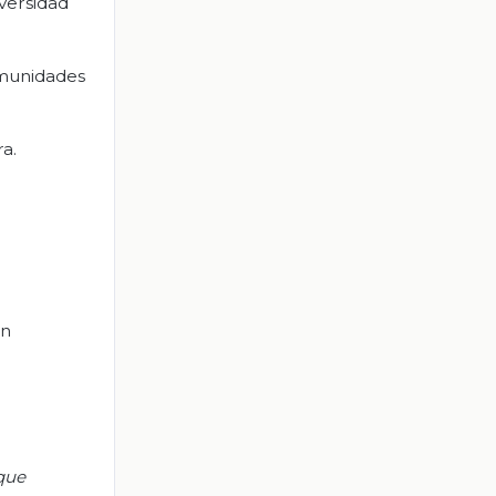
iversidad
comunidades
ra.
on
 que