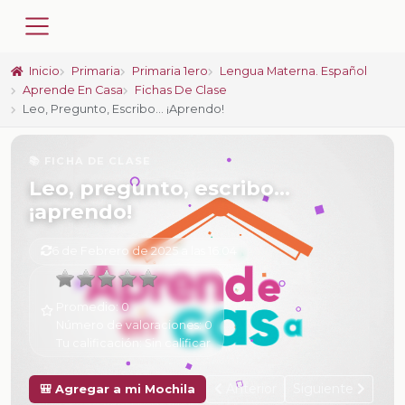
Inicio
Primaria
Primaria 1ero
Lengua Materna. Español
Aprende En Casa
Fichas De Clase
Leo, Pregunto, Escribo… ¡aprendo!
📚 FICHA DE CLASE
Leo, pregunto, escribo…
¡aprendo!
6 de Febrero de 2025 a las 16:04
Promedio:
0
Número de valoraciones:
0
Tu calificación:
Sin calificar
Anterior
Siguiente
🎒 Agregar a mi Mochila