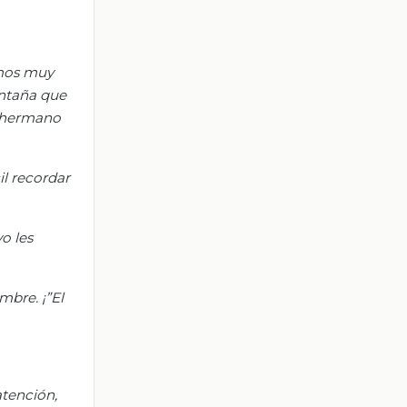
amos muy
ontaña que
i hermano
il recordar
o les
bre. ¡”El
atención,