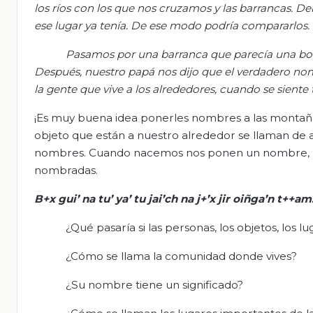
los ríos con los que nos cruzamos y las barrancas. De
ese lugar ya tenía. De ese modo podr
ía
compararlos
.
Pasamos por una barranca que parecía una boca
Después, nuestro papá nos dijo que el verdadero nomb
la gente que vive a los alrededores, cuando se siente tri
¡Es muy buena idea ponerles nombres a las montañ
objeto que están a nuestro alrededor se llaman de
nombres. Cuando nacemos nos ponen un nombre, los 
nombradas.
B+x
gui
’
na
tu’ ya’ tu
jai’ch
na
j+’x
jir
oiñga’n
t++am.
¿Qué pasaría si las personas, los objetos, los 
¿Cómo se llama la comunidad donde vives?
¿Su nombre tiene un significado?