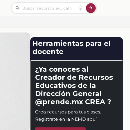
Herramientas para el
docente
¿Ya conoces al
Creador de Recursos
Educativos de la
Dirección General
@prende.mx CREA ?
Crea recursos para tus clases.
Regístrate en la NEMD
aquí
.