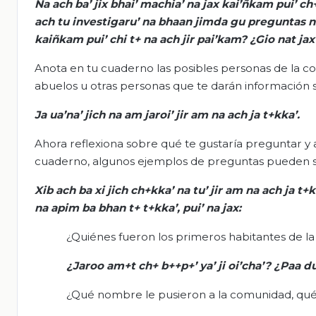
Na
ach
ba
’
jix
bhai
’
machia
’
na
jax
kai’ñkam
pui’ ch
ach
tu
investigaru
’
na
bhaan
jimda
gu
preguntas
n
kaiñkam
pui’ chi t+
na
ach
jir
pai’kam
? ¿Gio
nat
jax
Anota en tu cuaderno las posibles personas de la c
abuelos u otras personas que te darán información 
Ja
ua’na
’
jich
na
am
jaroi
’
jir
am
na
ach ja
t+kka
’.
Ahora reflexiona sobre qué te gustaría preguntar y a
cuaderno, algunos ejemplos de preguntas pueden s
Xib
ach
ba
xi
jich
ch+kka
’
na
tu’
jir
am
na
ach
ja
t+k
na
apim
ba
bhan
t+
t+kka
’, pui’
na
jax
:
¿Quiénes fueron los primeros habitantes de l
¿
Jaroo
am+t
ch
+ b++p+’
ya
’ ji
oi’cha
’?
¿
Paa
d
¿Qué nombre le pusieron a la comunidad, qué