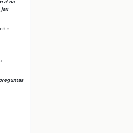
m a’
na
jax
amá o
u
preguntas