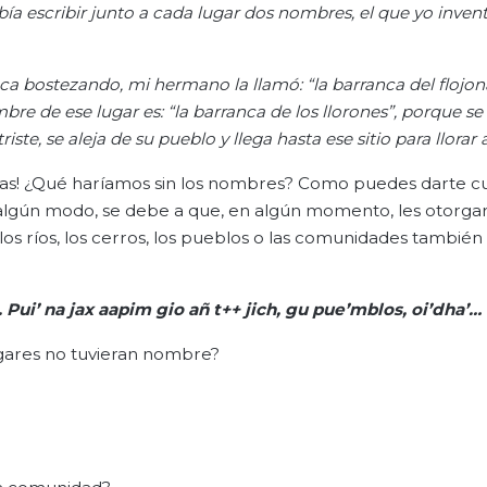
bía escribir junto a cada lugar dos nombres, el que yo invent
 bostezando, mi hermano la llamó: “la barranca del flojon
re de ese lugar es: “la barranca de los llorones”, porque se
ste, se aleja de su pueblo y llega hasta ese sitio para llorar a
as! ¿Qué haríamos sin los nombres? Como puedes darte cu
 algún modo, se debe a que, en algún momento, les otorga
ríos, los cerros, los pueblos o las comunidades también
 Pui’
na
jax
aapim
gio
añ
t++
jich
,
gu
pue’mblos
,
oi’dha
’…
lugares no tuvieran nombre?