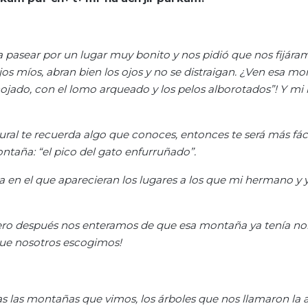
a pasear por un lugar muy bonito y nos pidió que nos fijár
ijos míos, abran bien los ojos y no se distraigan. ¿Ven esa m
 enojado, con el lomo arqueado y los pelos alborotados”! Y m
atural te recuerda algo que conoces, entonces te será más fác
taña: “el pico del gato enfurruñado”.
en el que aparecieran los lugares a los que mi hermano y y
ero después nos enteramos de que esa montaña ya tenía nom
 que nosotros escogimos!
s las montañas que vimos, los árboles que nos llamaron la 