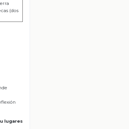
ierra
ecas (dos
onde
flexión
u
lugares