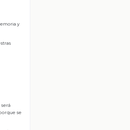
memoria y
stras
 será
 porque se