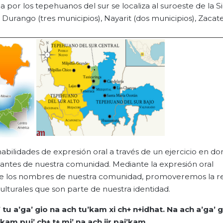
 por los tepehuanos del sur se localiza al suroeste de la S
Durango (tres municipios), Nayarit (dos municipios), Zacat
abilidades de expresión oral a través de un ejercicio en d
tantes de nuestra comunidad. Mediante la expresión oral
e los nombres de nuestra comunidad, promoveremos la re
ulturales que son parte de nuestra identidad.
’ tu
a’ga
’
gio
na
ach
tu’kam
xi ch+
n+idhat
.
Na
ach
a’ga
’
g
ñkam
pui’ ch+ t+ mi’
na
ach
jir
pai’kam
.