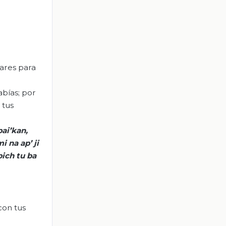
gares para
bías; por
 tus
pai’kan
,
mi
na
ap
’ ji
pich
tu
ba
con tus