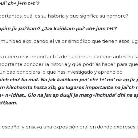
ui’ ch+
j+m
t+t
’?
rtantes, cuál es su historia y que significa su nombre?
apim
jir
pai’kam
?
¿Jax
kaiñkam
pui
’
ch
+
jum
t+t
?
omunidad explicando el valor simbólico que tienen esos lu
s o personas importantes de tu comunidad que antes no sa
importante conocer la historia y qué podrías hacer para que
nidad conociera lo que has investigado y aprendido.
pich
chu
’
ba
mat.
Na
jak
kaiñkam
pui’ ch+ t+’ mi’
na
ap
jir
um
kikchamta
hasta
xib
,
gu
lugares importante
na
jai’ch
h
+
n+
idhat
,.
Gio
na
jax
ap
duuji
ja
matg+lhchuda
’
dhi
na
a
a’tkam
.
 español y ensaya una exposición oral en donde expreses 