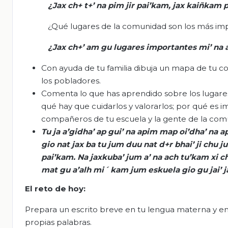
¿
Jax
ch+ t+’
na
pim
jir
pai’kam
,
jax
kaiñkam
p
¿Qué lugares de la comunidad son los más impo
¿
Jax
ch+’ am
gu
lugares importantes mi’
na
Con ayuda de tu familia dibuja un mapa de tu c
los pobladores.
Comenta lo que has aprendido sobre los lugare
qué hay que cuidarlos y valorarlos; por qué es 
compañeros de tu escuela y la gente de la comu
Tu ja
a’gidha
’
ap
gui
’
na
apim
map
oi’dha
’
na
a
gio
nat
jax
ba
tu jum
duu
nat
d+r
bhai
’ ji
chu
j
pai’kam
.
Na
jaxkuba
’
jum
a’
na
ach
tu’kam
xi
c
mat
gu
a’alh
mi´
kam
jum
eskuela
gio
gu
jai’
j
El
r
eto de
h
oy:
Prepara un escrito breve en tu lengua materna y en
propias palabras.