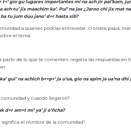
+ t+
’
gio
gu
lugares importantes mi
na
ach
jir
pai’kam
, ju
a
ach
tu’
jix
maachim
ka
’. Pui’
na
jax
¿
Jaroo
chi
jix
mat
na
ba
tu jum
duu
jano
’
d+r
hasta
xib
?
omunidad a quienes podrías entrevistar: cronista, papá, m
sobre el tema.
 partir de lo que te comenten, registra las respuestas en t
er:
ka
’
gui
’
na
achich
b++p+’ ja
u’ua
,
gio
na
apim
ja
ua’na
dhi
a comunidad y cuando llegaron?
uk
d+r
am+t
mi
’ ya
’ ji
o’ñcha
?
 significa el nombre de la comunidad?