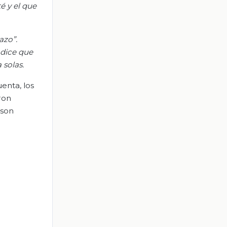
é y el que
azo”.
 dice que
 solas.
enta, los
ron
 son