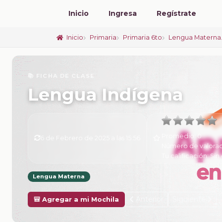
Inicio
Ingresa
Regístrate
Inicio
Primaria
Primaria 6to
Lengua Materna.
📚 FICHA DE CLASE
Lengua Indígena
Promedio:
0
6 de Febrero de 2025 a las 15:56
Número de valorac
Tu calificación:
Sin 
Lengua Materna
Anterior
Siguiente
🎒 Agregar a mi Mochila